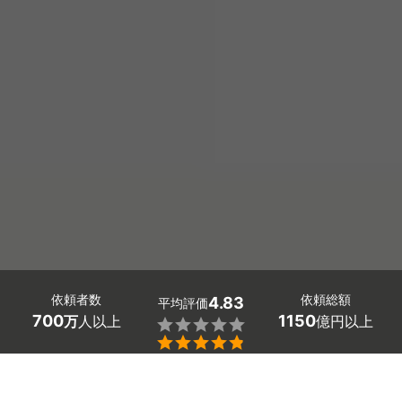
依頼者数
依頼総額
4.83
平均評価
700
1150
万
人以上
億円以上


東京都東大和市の物置の設置工事や解体工事の業者探しは
ミツモアで。