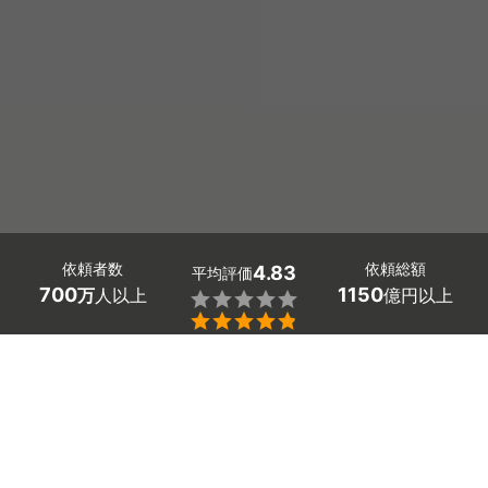
依頼者数
依頼総額
4.83
平均評価
700
1150
万
人以上
億円以上


東京都稲城市の物置の設置工事や解体工事の業者探しはミ
ツモアで。
住まいを広く使いたいときに考える物置や倉庫の設置。
「イナバなどのおすすめメーカーの設置費用がわからな
い」「ブロックでの基礎作りや水平の取り方など、初心者