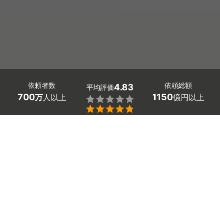
依頼者数
依頼総額
4.83
平均評価
700
1150
万
人以上
億円以上


六本木・赤坂の物置の設置工事や解体工事の業者探しはミ
ツモアで。
住まいを広く使いたいときに考える物置や倉庫の設置。
「イナバなどのおすすめメーカーの設置費用がわからな
い」「ブロックでの基礎作りや水平の取り方など、初心者
には難しい」と困っていませんか。
悩む前に六本木・赤坂の物置の施工業者や解体業者を探し
てみましょう！