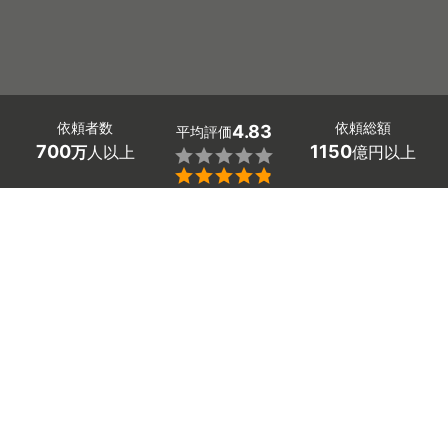
依頼者数
依頼総額
4.83
平均評価
700
1150
万
人以上
億円以上


東京都中央区の物置の設置工事や解体工事の業者探しはミ
ツモアで。
住まいを広く使いたいときに考える物置や倉庫の設置。
「イナバなどのおすすめメーカーの設置費用がわからな
い」「ブロックでの基礎作りや水平の取り方など、初心者
には難しい」と困っていませんか。
悩む前に東京都中央区の物置の施工業者や解体業者を探し
てみましょう！
小型から大型まで、台風で飛ばない固定方法や、最適な設
置場所なども提案してくれます。もちろん、事前の見積も