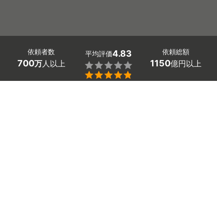
依頼者数
依頼総額
4.83
平均評価
700
1150
万
人以上
億円以上


東京都葛飾区の物置の設置工事や解体工事の業者探しはミ
ツモアで。
住まいを広く使いたいときに考える物置や倉庫の設置。
「イナバなどのおすすめメーカーの設置費用がわからな
い」「ブロックでの基礎作りや水平の取り方など、初心者
には難しい」と困っていませんか。
悩む前に東京都葛飾区の物置の施工業者や解体業者を探し
てみましょう！
小型から大型まで、台風で飛ばない固定方法や、最適な設
置場所なども提案してくれます。もちろん、事前の見積も
りで価格もわかって安心。