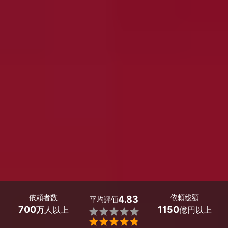
依頼者数
依頼総額
4.83
平均評価
700
1150
万
人以上
億円以上

