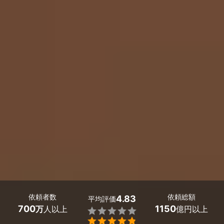
依頼者数
依頼総額
4.83
平均評価
700
1150
万
人以上
億円以上

