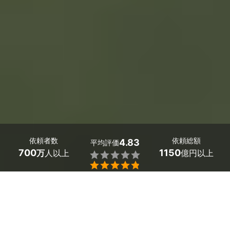
依頼者数
依頼総額
4.83
平均評価
700
1150
万
人以上
億円以上


福岡県大牟田市の学校カメラマン探しは、ミツモアで。
 学校行事の写真撮影は、保護者の方の満足が一番。例え
ば、幼稚園の入園式・卒園式・お遊戯会。小学校の運動
会・修学旅行・林間学校。中学校・高校の体育祭・文化