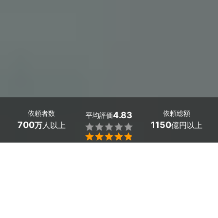
依頼者数
依頼総額
4.83
平均評価
700
1150
万
人以上
億円以上


岡山県早島町で屋根塗装をお考えなら、口コミやプロの顔
が見えるミツモアで見積もり料金の比較をしませんか？
「屋根の色褪せが気になってきた」「屋根の断熱性能を上
げたい」というお悩みも、ミツモアで解決。
ミツモアには、審査に通ったプロの屋根塗装業者が多数在
籍しています。屋根の形状や材質にあわせた料金を提案し