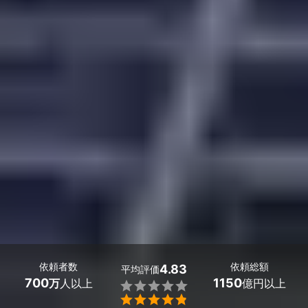
依頼者数
依頼総額
4.83
平均評価
700
1150
万
人以上
億円以上

