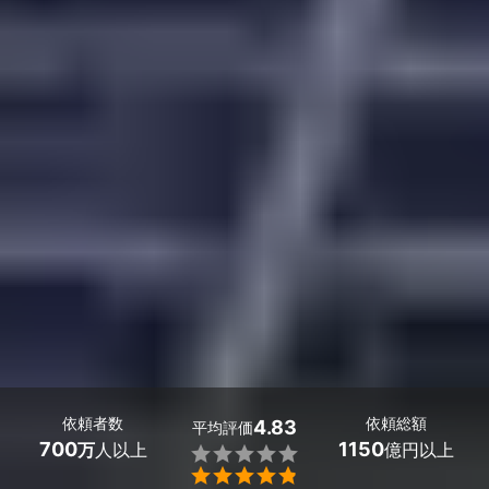
依頼者数
依頼総額
4.83
平均評価
700
1150
万
人以上
億円以上

