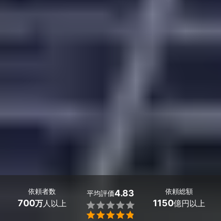
依頼者数
依頼総額
4.83
平均評価
700
1150
万
人以上
億円以上

