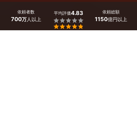
依頼者数
依頼総額
4.83
平均評価
700
1150
万
人以上
億円以上


福岡県の車の相続手続き代行の行政書士探しはミツモア
で。
遺産分割協議書の作成が終わりましたら、協議書の内容に
したがって相続財産の分割が行われます。
相続財産の中に車がある場合、手続きを行わないと車を使
用したり、売却したりすることができなくなる場合があり
ます。
相続した車の自動車名義が誰かを調べたり、警察署や運輸
局などでの手続きが必要だったりするなど、相続に関する
手続きは複雑になりがちです。
また、運輸局は平日の日中にしか開いていないなど、時間
面での制約もあります。
そんな時はミツモアで、車の相続手続き代行に慣れている
行政書士に依頼するのはいかがでしょうか。