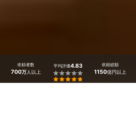
依頼者数
依頼総額
4.83
平均評価
700
1150
万
人以上
億円以上


福岡県で補助金申請代行に強い行政書士が見つかります。
「日々の業務に追われて、書類を準備する時間がない」
「ミスなく最短ルートで申請を完了させたい」という悩み
は、プロが解決してくれます。
ミツモアでは質問に答えると、あなたの条件に合った福岡
県の行政書士から見積もりが届きます。実績や口コミを比
較して、信頼できる行政書士を選びましょう。日程調整や