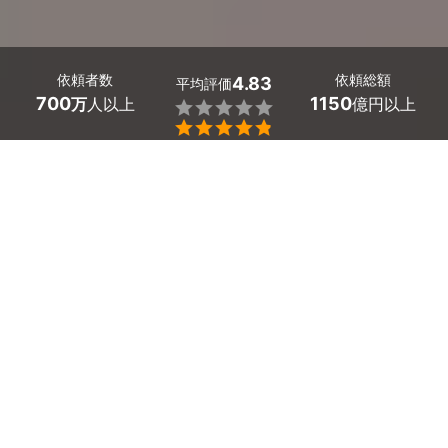
依頼者数
依頼総額
4.83
平均評価
700
1150
万
人以上
億円以上


福岡県に産業廃棄物収集運搬許可申請代行の行政書士はた
くさんいます。
産業廃棄物収集運搬許可の取得には、会社の代表者、また
は役員本人の講習受講が必要です。また経営面や施設面で
一定の条件を満たしている必要があります。
産業廃棄物収集運搬許可申請代行の行政書士に相談すれ
ば、講習受講の日程を逃しません。決算状況で不許可にな
らないように、必要な書類を揃えてくれます。許可取得ま
で適切なサポートを受けられて安心です。
ミツモアで質問に答えると、あなたに合った最大5人の福
岡県の行政書士から見積もりが届きます。料金や口コミを
確認して、安価で信頼できるぴったりの行政書士を見つけ