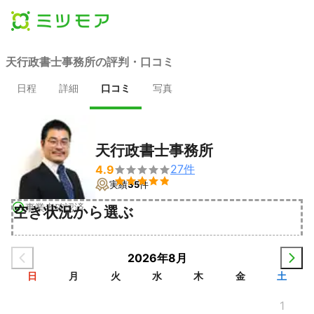
天行政書士事務所の評判・口コミ
日程
詳細
口コミ
写真
天行政書士事務所
27
件
4.9


実績
35
件
事業者確認済
空き状況から選ぶ
2026年8月
日
月
火
水
木
金
土
1