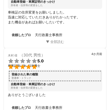
自動車登録・車庫証明のきっかけ
所有者・住所等の変更をした
車検証の住所変更をお願いしました。

迅速に対応していただきありがたかったです。

また機会があればお願いしたいです。
天行政書士事務所
依頼したプロ
4か月前
（30代 男性）
木村
様

5.0

車庫証明に強い行政書士
登録された車の種類
普通車・トラック
自動車登録・車庫証明のきっかけ
所有者・住所等の変更をした
ありがとうございました
天行政書士事務所
依頼したプロ