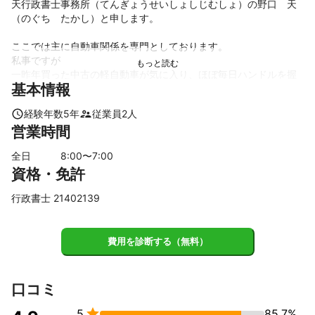
天行政書士事務所（てんぎょうせいしょしじむしょ）の野口　天
（のぐち　たかし）と申します。

ここでは主に自動車関係を専門としております。

私事ですが

一昨年買った中古の軽自動車が気に入り、ほぼ毎日ハンドルを握
基本情報
っております🚘

車の車種とか詳しくはないのですが、とにかく運転が大好きで
経験年数
5
年
従業員
2
人
す。

営業時間
なので動けばいい！という感じです。高級車とか凄いなぁと思う
だけです。

全日
8
:00〜
7
:00
昔は一時停止などでよく切符を切られていたのですが、年齢を重
資格・免許
ねていったらアクセルを優しく踏むように

なりまして、おかげさまでゴールドです👏

行政書士 21402139
仕事では自動車関係が多いのですが遺言作成、法人設立なども行
っております。

費用を診断する（無料）
最後に

一番思うことは

事故が0になればいい

口コミ
です。


5
85.7%
楽しくドライブライフを過ごすにはこれに尽きます。
