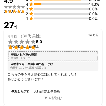
4.9

4
14.3%
携帯をカバンにしまって運転しましょう(^^)/



3
0.0%

27件のレビュ

2
0.0%
ー

1
0.0%
27
件
まずはお気軽にご相談ください。精一杯お手伝いさせていただき
ます！

1か月前
（30代 男性）
池田
様

5.0
新年度もよろしくお願いいたしますm(__)m


車庫証明に強い行政書士
これまでの実績
登録された車の種類
遺言、相続、建設業許可、更新、決算変更届、産廃収集許可、車
普通車・トラック
庫証明、名義変更、など
自動車登録・車庫証明のきっかけ
アピールポイント
売買等により車を譲渡・譲受した
自動車の名義変更と車庫証明を得意としています🚘

こちらの事を考え熱心に対応してくれました！

ありがとうございます！
当事務所の3つの強み

1、素早く行動・・・ご依頼いただいた瞬間から動きだします。

天行政書士事務所
依頼したプロ
2、土日も対応・・・平日動けない、土日に対応してほしい方には
