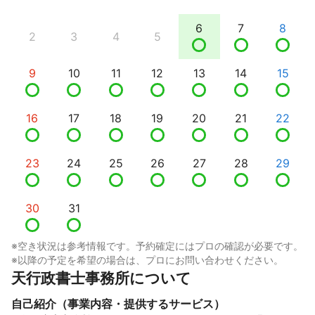
6
7
8
2
3
4
5
9
10
11
12
13
14
15
16
17
18
19
20
21
22
23
24
25
26
27
28
29
30
31
※空き状況は参考情報です。予約確定にはプロの確認が必要です。
※以降の予定を希望の場合は、プロにお問い合わせください。
天行政書士事務所について
自己紹介（事業内容・提供するサービス）