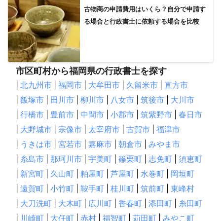
古物商の申請費用はいくら？自分で申請す
る場合と行政書士に依頼する場合を比較
市区町村から福岡県の行政書士を探す
|
北九州市
|
福岡市
|
大牟田市
|
久留米市
|
直方市
|
飯塚市
|
田川市
|
柳川市
|
八女市
|
筑後市
|
大川市
|
行橋市
|
豊前市
|
中間市
|
小郡市
|
筑紫野市
|
春日市
|
大野城市
|
宗像市
|
太宰府市
|
古賀市
|
福津市
|
うきは市
|
宮若市
|
嘉麻市
|
朝倉市
|
みやま市
|
糸島市
|
那珂川市
|
宇美町
|
篠栗町
|
志免町
|
須恵町
|
新宮町
|
久山町
|
粕屋町
|
芦屋町
|
水巻町
|
岡垣町
|
遠賀町
|
小竹町
|
鞍手町
|
桂川町
|
筑前町
|
東峰村
|
大刀洗町
|
大木町
|
広川町
|
香春町
|
添田町
|
糸田町
|
川崎町
|
大任町
|
赤村
|
福智町
|
苅田町
|
みやこ町