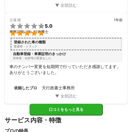
立場
様
1年前

5.0

車庫証明に強い行政書士
登録された車の種類
普通車・トラック
自動車登録・車庫証明のきっかけ
所有者・住所等の変更をした
車のナンバー変更を短期間で行っていただき感謝してます。

ありがとうございました。
天行政書士事務所
依頼したプロ
口コミをもっと見る
サービス内容・特徴
プロの特長