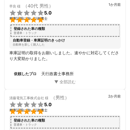
1か月前
3、女性スタッフ・・女性の方でも安心してご依頼できるよう保育
（40代 男性）
早良
様
士の資格をもつスタッフが対応いたします。


5.0

車庫証明に強い行政書士
皆様にとって楽しいドライブライフを応援いたします。

登録された車の種類
普通車・トラック
自動車登録・車庫証明のきっかけ
自動車を新しく購入した
天行政書士事務所

車庫証明の取得をお願いしました。速やかに対応してくださ
り大変助かりました。
天行政書士事務所
依頼したプロ
2か月前
（男性）
清藤電気工事株式会社
様

5.0

車庫証明に強い行政書士
登録された車の種類
普通車・トラック