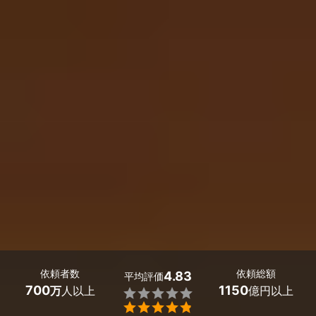
依頼者数
依頼総額
4.83
平均評価
700
1150
万
人以上
億円以上

