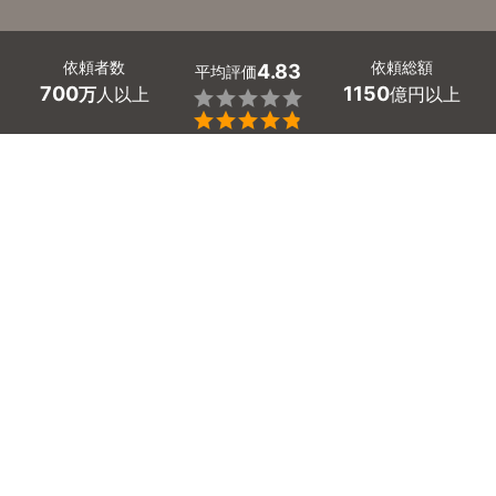
依頼者数
依頼総額
4.83
平均評価
700
1150
万
人以上
億円以上


大分県の相続人調査・戸籍収集代行の行政書士探しはミツ
モアで。
相続を行う上で一番はじめに行うことは、相続人を正しく
特定し、遺産分割に必要な情報を集めることです。
遺言が存在しない場合や、相続人が誰になるかが不明な場
合には、相続人調査を行う必要があります。
また、相続人が特定できていても、住所や連絡先などの戸
籍情報が不明な場合には、戸籍収集が必要です。
これらの手続きをしっかり行うことで、遺産分割に関する
問題やトラブルを未然に防ぐことができます。
そうとはいっても、相続人や戸籍収集を行い、相続関係を
整理するのは難しいですし、時間がかかるかと思います。
そんな時は、行政書士に依頼するのはいかがでしょうか。