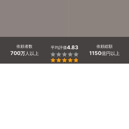
依頼者数
依頼総額
4.83
平均評価
700
1150
万
人以上
億円以上


大分県に短期滞在ビザ取得代行の行政書士はたくさんいま
す。必要な書類の取得や作成、申請手続きはプロに任せる
とスムーズです。
「なるべく早くビザを取得する必要がある」「自分で準備
する時間がない」とお悩みの方は、一度相談するのがオス
スメです。
ミツモアで質問に答えると、あなたに合った最大5人の大
分県の行政書士から見積もりが届きます。料金や口コミを
確認して、安価で信頼できるぴったりの行政書士を見つけ