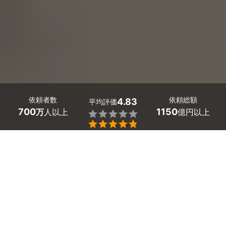
依頼者数
依頼総額
4.83
平均評価
700
1150
万
人以上
億円以上


鳥取県日南町の家具配送・荷物運搬サービスの料金相場
は搬出、輸送、設置まで含めて
3ドアの冷蔵庫で2,600
円～
、
縦型洗濯機で1,600円～
です。
「冷蔵庫を送りたいが、梱包も運び出しもできない」
「実家にあるベッドを引き取りたい」「友人に譲るソフ
ァが大きくて運べない」という時は、安くて評判の良い