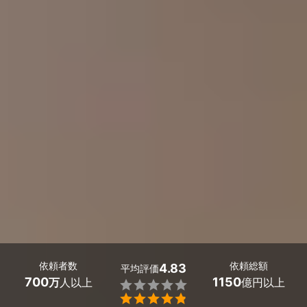
依頼者数
依頼総額
4.83
平均評価
700
1150
万
人以上
億円以上

