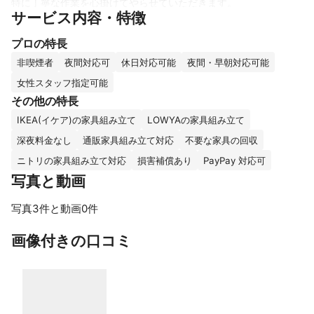
特に丁寧な作業を心掛けてやらせていただきます。

サービス内容・特徴
家具の組み立て以外でもご相談のれることは多数あると思います
プロの特長
ので生活でお困りのことなど身近でなにかお困りのことがあれば
ご連絡下さい。

非喫煙者
夜間対応可
休日対応可能
夜間・早朝対応可能
女性スタッフ指定可能
どんな些細なことでもよろしいので気軽にご相談下さい。

その他の特長
●日程、お見積り内容の確認をした上でお支払い法の選択をお願
IKEA(イケア)の家具組み立て
LOWYAの家具組み立て
い致します。

深夜料金なし
通販家具組み立て対応
不要な家具の回収
なお、成約後（支払い方法選択後は仕事日3日前からキャンセル料
ニトリの家具組み立て対応
損害補償あり
PayPay 対応可
をいただい

写真と動画
ております。

写真3件と動画0件
キャンセルポリシー

画像付きの口コミ
キャンセル料金

作業日の3日前まで	・・・	予約金額の0%

作業日の前々日	・・・	予約金額の20%

作業日の前日	・・・	予約金額の30%

作業日当日	・・・	予約金額の50%
