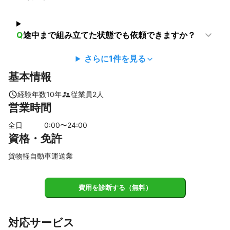
【
京都府
】
精華町
京田辺市
木津川市
八幡市
井手町
城陽市
Q
途中まで組み立てた状態でも依頼できますか？
大山崎町
久御山町
長岡京市
笠置町
向日市
宇治田原町
宇治市
和束町
南山城村
亀岡市
さらに
1
件を見る
京都市
南丹市
基本情報
【
兵庫県
】
尼崎市
伊丹市
芦屋市
西宮市
神戸市
川西市
経験年数
10
年
従業員
2
人
営業時間
宝塚市
猪名川町
三田市
三木市
明石市
淡路市
稲美町
丹波篠山市
小野市
加東市
播磨町
全日
0
:00〜
24
:00
加古川市
洲本市
西脇市
資格・免許
【
滋賀県
】
貨物軽自動車運送業
草津市
栗東市
大津市
湖南市
守山市
甲賀市
費用を診断する（無料）
対応サービス