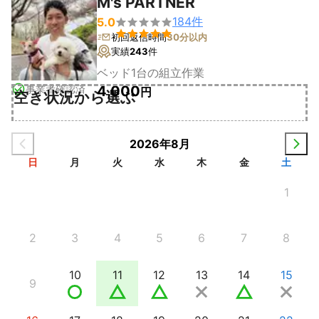
M's PARTNER
184
件
5.0


初回返信時間
30分以内
実績
243
件
ベッド1台の組立作業
事業者確認済
4,000
円
空き状況から選ぶ
2026年8月
日
月
火
水
木
金
土
1
2
3
4
5
6
7
8
10
11
12
13
14
15
9