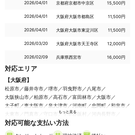
2026/04/01
京都府京都市中京区
15,500円
2026/04/01
大阪府大阪市都島区
11,500円
2026/04/01
大阪府大阪市東淀川区
11,500円
2026/03/20
大阪府大阪市天王寺区
12,000円
2026/02/09
兵庫県西宮市
16,000円
対応エリア
【
大阪府
】
松原市
藤井寺市
堺市
羽曳野市
八尾市
大阪狭山市
柏原市
高石市
富田林市
大阪市
太子町
東大阪市
泉大津市
河南町
忠岡町
和泉市
大東市
門真市
守口市
千早赤阪村
河内長野市
対応可能な支払い方法
四條畷市
岸和田市
寝屋川市
摂津市
豊中市
吹田市
貝塚市
交野市
熊取町
泉佐野市
池田市