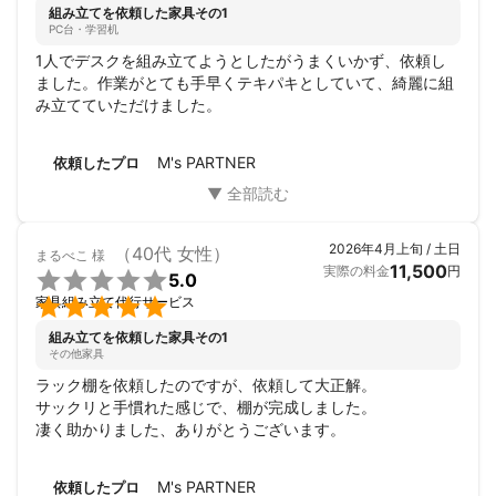
組み立てを依頼した家具その1
PC台・学習机
1人でデスクを組み立てようとしたがうまくいかず、依頼し
ました。作業がとても手早くテキパキとしていて、綺麗に組
み立てていただけました。
M's PARTNER
依頼したプロ
2026年4月上旬 / 土日
（40代 女性）
まるべこ
様
11,500
実際の料金
円

5.0

家具組み立て代行サービス
組み立てを依頼した家具その1
その他家具
ラック棚を依頼したのですが、依頼して大正解。

サックリと手慣れた感じで、棚が完成しました。

凄く助かりました、ありがとうございます。
M's PARTNER
依頼したプロ