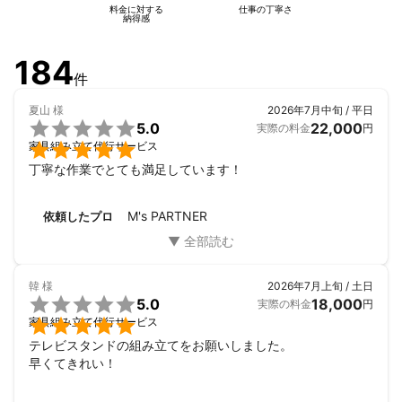
料金に対する
仕事の丁寧さ
納得感
184
件
夏山
様
2026年7月中旬 / 平日

5.0
22,000
実際の料金
円

家具組み立て代行サービス
丁寧な作業でとても満足しています！
M's PARTNER
依頼したプロ
韓
様
2026年7月上旬 / 土日

5.0
18,000
実際の料金
円

家具組み立て代行サービス
テレビスタンドの組み立てをお願いしました。

早くてきれい！