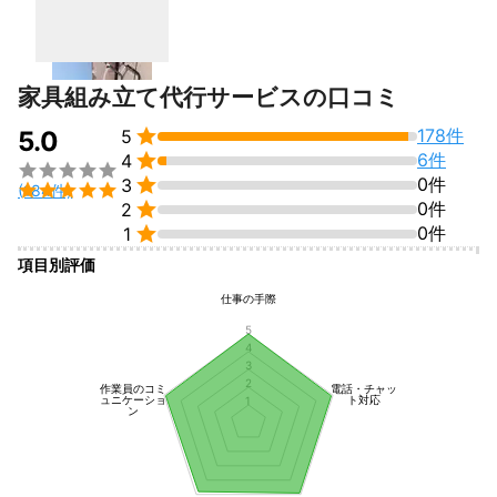
ぜひよろしくお願いします。
これまでの実績
これまで大手引越し業者で10年勤めてきました。

家具組み立て代行サービスの口コミ
そちらでも現場責任者などを務めさせていただいたりなど責任感
ある立ち位置で仕事をこなしてきました。

178件
5.0
5
アピールポイント

6件
4

僕はお引越し作業で人生の節目のお手伝いさせていただいてると

0件
3

(184件)
いう気持ちでこれまで作業させていただいてます。


0件
2
なのでお引越しご依頼いただいた場合はとても丁寧に対応させて

0件
1
いただき対と思います。
項目別評価
仕事の手際
5
4
3
2
作業員のコミ
電話・チャッ
ュニケーショ
ト対応
1
ン