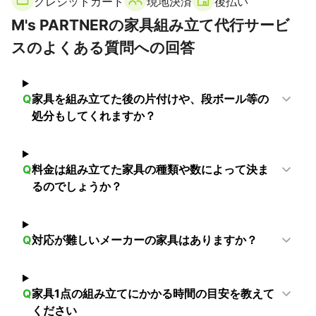
クレジットカード
現地決済
後払い
茨木市
枚方市
田尻町
箕面市
泉南市
高槻市
M's PARTNERの家具組み立て代行サービ
豊能町
島本町
阪南市
岬町
能勢町
スのよくある質問への回答
【
奈良県
】
三郷町
王寺町
香芝市
平群町
上牧町
葛城市
河合町
斑鳩町
広陵町
安堵町
大和高田市
川西町
Q
家具を組み立てた後の片付けや、段ボール等の
三宅町
生駒市
大和郡山市
御所市
田原本町
処分もしてくれますか？
橿原市
奈良市
高取町
明日香村
天理市
大淀町
桜井市
下市町
吉野町
宇陀市
黒滝村
五條市
山添村
東吉野村
天川村
野迫川村
曽爾村
川上村
Q
料金は組み立てた家具の種類や数によって決ま
るのでしょうか？
御杖村
十津川村
上北山村
【
和歌山県
】
橋本市
九度山町
紀の川市
かつらぎ町
岩出市
Q
対応が難しいメーカーの家具はありますか？
高野町
紀美野町
和歌山市
海南市
有田川町
有田市
湯浅町
【
三重県
】
Q
家具1点の組み立てにかかる時間の目安を教えて
名張市
伊賀市
ください