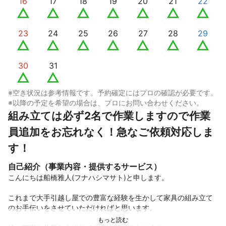
16
17
18
19
20
21
22
23
24
25
26
27
28
29
30
31
※空き状況は参考情報です。予約確定にはプロの確認が必要です。
※以降の予定を希望の場合は、プロにお問い合わせください。
組み立ては必ず2名で作業しますので作業
員追加をお忘れなく！急なご依頼対応しま
す！
自己紹介（事業内容・提供するサービス）
こんにちは船橋雅人(フナハシマサト)と申します。

これまで大手引越し屋での豊富な経験を生かして家具の組み立て
のお手伝いをさせていただければと思います。
