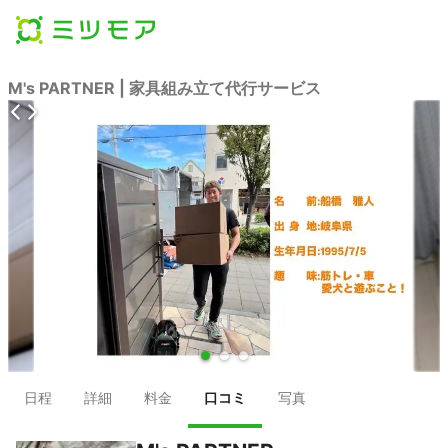
M's PARTNER | 家具組み立て代行サービス
●
●
●
日程
詳細
料金
口コミ
写真