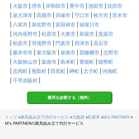
|
大阪市
|
堺市
|
岸和田市
|
豊中市
|
池田市
|
吹田市
|
泉大津市
|
高槻市
|
貝塚市
|
守口市
|
枚方市
|
茨木市
|
八尾市
|
泉佐野市
|
富田林市
|
寝屋川市
|
河内長野市
|
松原市
|
大東市
|
和泉市
|
箕面市
|
柏原市
|
羽曳野市
|
門真市
|
摂津市
|
高石市
|
藤井寺市
|
東大阪市
|
泉南市
|
四條畷市
|
交野市
|
大阪狭山市
|
阪南市
|
島本町
|
豊能町
|
能勢町
|
忠岡町
|
熊取町
|
田尻町
|
岬町
|
太子町
|
河南町
|
千早赤阪村
|
費用を診断する（無料）
トップ
»
家具組み立て代行サービス
»
大阪府
»
松原市
»
M's PARTNER
»
M's PARTNERの家具組み立て代行サービス