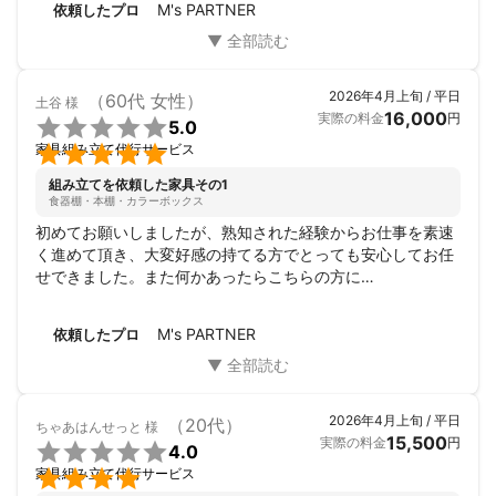
M's PARTNER
依頼したプロ
2026年4月上旬 / 平日
（60代 女性）
土谷
様
16,000
実際の料金
円

5.0

家具組み立て代行サービス
組み立てを依頼した家具その1
食器棚・本棚・カラーボックス
初めてお願いしましたが、熟知された経験からお仕事を素速
く進めて頂き、大変好感の持てる方でとっても安心してお任
せできました。また何かあったらこちらの方に

頼みたいです。
M's PARTNER
依頼したプロ
2026年4月上旬 / 平日
（20代）
ちゃあはんせっと
様
15,500
実際の料金
円

4.0

家具組み立て代行サービス