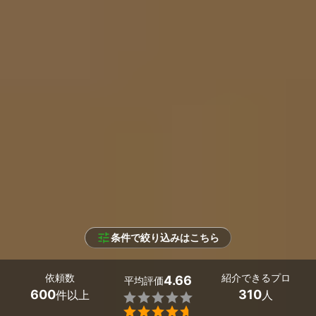
条件で絞り込みはこちら
依頼数
紹介できるプロ
4.66
平均評価
600
310
件以上
人

