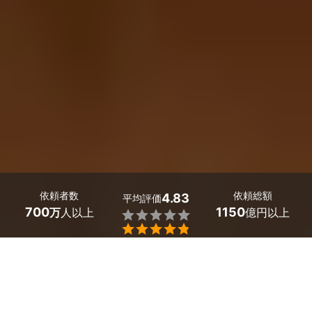
依頼者数
依頼総額
4.83
平均評価
700
1150
万
人以上
億円以上


ミツモアなら和歌山県有田川町の空室クリーニング業者
を料金や口コミで比較できます。
和歌山県有田川町で空室クリーニングを依頼した際の料