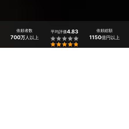
依頼者数
依頼総額
4.83
平均評価
700
1150
万
人以上
億円以上


中野・高円寺で多数のデジタルインナーミラー取り付け業
者が見つかりました。出張による取り付けは15,000～25,
000円とお得。「荷物を積んだときも後方を見えるように
したい」「輸入車に後付けしたい」という悩みは、プロが
解決してくれます。
ミツモアでは質問に答えると、あなたの条件に合った中
野・高円寺のプロから見積もりが届きます。料金や口コミ
を比較して、お得で評判の良いデジタルインナーミラー取
り付け業者を選びましょう。日程調整や相談もチャットで
できるため、初めての方でも安心です。