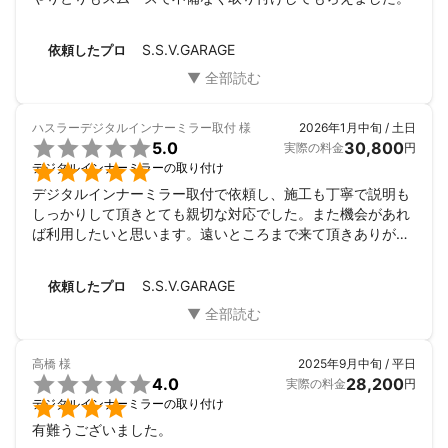
S.S.V.GARAGE
依頼したプロ
ハスラーデジタルインナーミラー取付
様
2026年1月中旬 / 土日

5.0
30,800
実際の料金
円

デジタルインナーミラーの取り付け
デジタルインナーミラー取付で依頼し、施工も丁寧で説明も
しっかりして頂きとても親切な対応でした。また機会があれ
ば利用したいと思います。遠いところまで来て頂きありがと
うございました。
S.S.V.GARAGE
依頼したプロ
高橋
様
2025年9月中旬 / 平日

4.0
28,200
実際の料金
円

デジタルインナーミラーの取り付け
有難うございました。