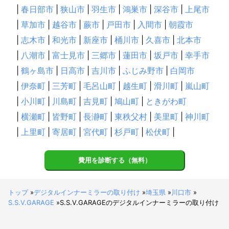
|
春日部市
|
狭山市
|
羽生市
|
鴻巣市
|
深谷市
|
上尾市
|
草加市
|
越谷市
|
蕨市
|
戸田市
|
入間市
|
朝霞市
|
志木市
|
和光市
|
新座市
|
桶川市
|
久喜市
|
北本市
|
八潮市
|
富士見市
|
三郷市
|
蓮田市
|
坂戸市
|
幸手市
|
鶴ヶ島市
|
日高市
|
吉川市
|
ふじみ野市
|
白岡市
|
伊奈町
|
三芳町
|
毛呂山町
|
越生町
|
滑川町
|
嵐山町
|
小川町
|
川島町
|
吉見町
|
鳩山町
|
ときがわ町
|
横瀬町
|
皆野町
|
長瀞町
|
東秩父村
|
美里町
|
神川町
|
上里町
|
寄居町
|
宮代町
|
杉戸町
|
松伏町
|
費用を診断する（無料）
トップ
»
デジタルインナーミラーの取り付け
»
埼玉県
»
川口市
»
S.S.V.GARAGE
»
S.S.V.GARAGEのデジタルインナーミラーの取り付け