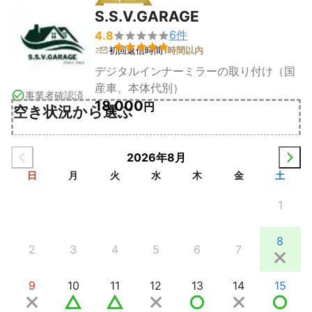
S.S.V.GARAGE
6
件
4.8


初回返信時間
1時間以内
デジタルインナーミラーの取り付け（国
産車、本体代別）
事業者確認済
18,000
円
空き状況から選ぶ
2026年8月
日
月
火
水
木
金
土
1
8
2
3
4
5
6
7
9
10
11
12
13
14
15