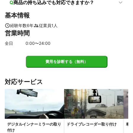
Q
商品の持ち込みでも対応できますか？
八潮市
松伏町
吉川市
和光市
三郷市
朝霞市
志木市
春日部市
富士見市
上尾市
蓮田市
新座市
基本情報
伊奈町
宮代町
杉戸町
白岡市
三芳町
ふじみ野市
経験年数
6
年
従業員
1
人
桶川市
幸手市
川越市
所沢市
北本市
川島町
営業時間
久喜市
狭山市
鴻巣市
鶴ヶ島市
吉見町
坂戸市
全日
0
:00〜
24
:00
加須市
入間市
日高市
東松山市
羽生市
鳩山町
毛呂山町
行田市
滑川町
越生町
嵐山町
飯能市
ときがわ町
熊谷市
小川町
東秩父村
寄居町
費用を診断する（無料）
深谷市
横瀬町
美里町
長瀞町
皆野町
本庄市
上里町
神川町
対応サービス
【
栃木県
】
野木町
小山市
栃木市
足利市
下野市
佐野市
壬生町
真岡市
上三川町
【
茨城県
】
守谷市
坂東市
五霞町
境町
常総市
デジタルインナーミラーの取り
ドライブレコーダー取り付け
車
つくばみらい市
取手市
古河市
八千代町
利根町
付け