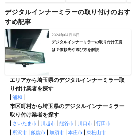
つくば市
龍ケ崎市
下妻市
牛久市
結城市
阿見町
デジタルインナーミラーの取り付けのおす
土浦市
河内町
筑西市
美浦村
かすみがうら市
稲敷市
石岡市
桜川市
小美玉市
行方市
すめ記事
【
神奈川県
】
2024年04月16日
川崎市
横浜市
大和市
座間市
相模原市
愛川町
デジタルインナーミラーの取り付け工賃
綾瀬市
海老名市
厚木市
藤沢市
清川村
鎌倉市
は？依頼先や選び方を解説
寒川町
茅ヶ崎市
伊勢原市
逗子市
葉山町
横須賀市
平塚市
秦野市
エリアから埼玉県のデジタルインナーミラー取
り付け業者を探す
|
浦和
|
市区町村から埼玉県のデジタルインナーミラー
取り付け業者を探す
|
さいたま市
|
川越市
|
熊谷市
|
川口市
|
行田市
|
所沢市
|
飯能市
|
加須市
|
本庄市
|
東松山市