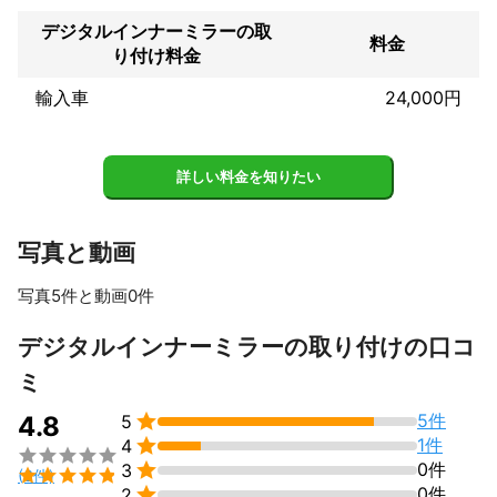
ながら取り付けいたします。

当社の特徴として、出張作業サービスを取り入れておりますの
デジタルインナーミラーの取
料金
で、お客様にとっても、とても楽にお車の作業ができます。仕事
り付け料金
の数としてドラレコのご依頼が一番多いのですが、その分取り付
け実績がありますので、是非お任せください！！
輸入車
24,000円
これまでの実績
昨年度2025年は800台近くのドラレコ（デジタルインナーミラ
ー）を取り付けいたしました。

詳しい料金を知りたい
メーカー問わず取付けしておりますので安いメーカーから品質が
高いメーカーまで幅広く実績あります！

また、出張でしてくれて助かった！安くてキレイ！そして早い！

写真と動画
といったお言葉も多数頂いておりますので安心してお任せくださ
写真5件と動画0件
アピールポイント
ここで出会えたのはなにかの縁だと常に考えています。　

すべて見る
デジタルインナーミラーの取り付けの口コ
そのご縁を大切にしています。

車の整備とはいえ持ち主は人。

ミ
人との関わりを大切に作業前の説明やご不明点、ご要望の確認。

作業後の説明をしっかりし、お客様に安心して、また頼んでよか

5件
4.8
5
った！また頼みたい！と思ってもらえるような対応を心がけてお

1件
4

ります。


0件
3

(6件)
こういう業界は良い人もいれば悪い人もいます。


0件
2