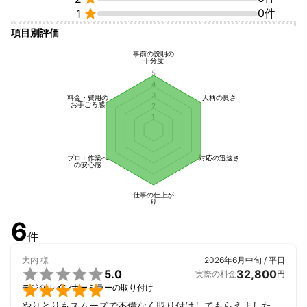
当社はお客様目線で正直に様々なことを対応、お話していきます

0件
1
ので是非ご依頼お待ちしております。

項目別評価
S.S.V.GARAGE早舩
事前の説明の
十分度
5
4
3
料金・費用の
人柄の良さ
お手ごろ感
2
1
プロ・作業へ
対応の迅速さ
の安心感
仕事の仕上が
り
6
件
大内
様
2026年6月中旬 / 平日

5.0
32,800
実際の料金
円

デジタルインナーミラーの取り付け
やりとりもスムーズで不備なく取り付けしてもらえました。