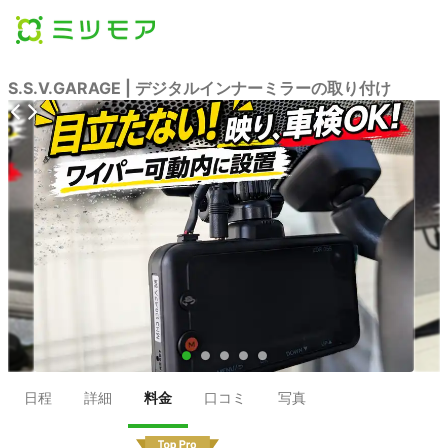
S.S.V.GARAGE | デジタルインナーミラーの取り付け
●
●
●
●
●
日程
詳細
料金
口コミ
写真