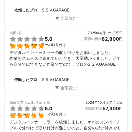
S.S.V.GARAGE
依頼したプロ
太田
様
2025年4月中旬 / 平日

5.0
82,800
実際の料金
円

デジタルインナーミラーの取り付け
デジタルインナーミラーの取り付けをお願いしました。

作業をスムースに進めていただき、大変助かりました。とて
も自分ではできない作業ですので、プロのS.S.V.GARAGE・
早舩さんにお願いしてよかったです。
S.S.V.GARAGE
依頼したプロ
高橋ラファエル.りゅう
様
2024年10月上旬 / 土日

5.0
57,300
実際の料金
円

デジタルインナーミラーの取り付け
デジタルインナーミラーを依頼しました。miniのコンバーチ
ブルで外付けで取り付けが難しいのと、自分の思い付きでも