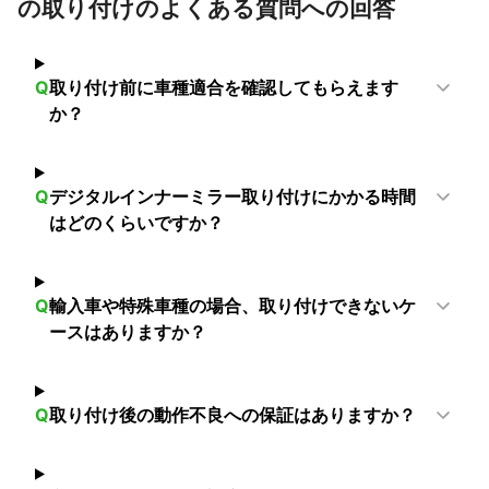
の取り付けのよくある質問への回答
調布市
小平市
品川区
狛江市
国分寺市
東大和市
府中市
国立市
大田区
武蔵村山市
稲城市
立川市
瑞穂町
日野市
多摩市
昭島市
福生市
羽村市
Q
取り付け前に車種適合を確認してもらえます
青梅市
八王子市
町田市
日の出町
あきる野市
か？
檜原村
奥多摩町
【
千葉県
】
流山市
野田市
松戸市
市川市
柏市
鎌ケ谷市
Q
デジタルインナーミラー取り付けにかかる時間
はどのくらいですか？
浦安市
船橋市
我孫子市
白井市
習志野市
八千代市
印西市
栄町
四街道市
佐倉市
千葉市
酒々井町
袖ケ浦市
八街市
成田市
富里市
Q
輸入車や特殊車種の場合、取り付けできないケ
木更津市
神崎町
芝山町
市原市
長柄町
東金市
ースはありますか？
大網白里市
山武市
多古町
富津市
【
山梨県
】
上野原市
Q
取り付け後の動作不良への保証はありますか？
【
埼玉県
】
川口市
蕨市
草加市
越谷市
戸田市
さいたま市