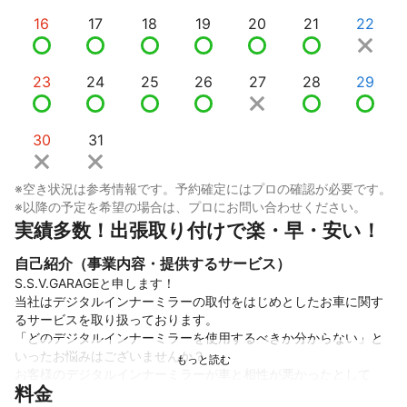
16
17
18
19
20
21
22
23
24
25
26
27
28
29
30
31
※空き状況は参考情報です。予約確定にはプロの確認が必要です。
※以降の予定を希望の場合は、プロにお問い合わせください。
実績多数！出張取り付けで楽・早・安い！
自己紹介（事業内容・提供するサービス）
S.S.V.GARAGEと申します！

当社はデジタルインナーミラーの取付をはじめとしたお車に関す
るサービスを取り扱っております。

「どのデジタルインナーミラーを使用するべきか分からない」と
いったお悩みはございませんか？

お客様のデジタルインナーミラーが車と相性が悪かったとして
料金
も、出来ないとお断りはせずに、選択肢をご提示して、ご相談し