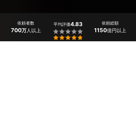
依頼者数
依頼総額
4.83
平均評価
700
1150
万
人以上
億円以上


埼玉県狭山市で多数のデジタルインナーミラー取り付け業
者が見つかりました。出張による取り付けは15,000～25,
000円とお得。「荷物を積んだときも後方を見えるように
したい」「輸入車に後付けしたい」という悩みは、プロが
解決してくれます。
ミツモアでは質問に答えると、あなたの条件に合った埼玉
県狭山市のプロから見積もりが届きます。料金や口コミを
比較して、お得で評判の良いデジタルインナーミラー取り
付け業者を選びましょう。日程調整や相談もチャットでで
きるため、初めての方でも安心です。