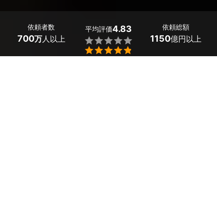
依頼者数
依頼総額
4.83
平均評価
700
1150
万
人以上
億円以上


埼玉県入間市で多数のデジタルインナーミラー取り付け業
者が見つかりました。出張による取り付けは15,000～25,
000円とお得。「荷物を積んだときも後方を見えるように
したい」「輸入車に後付けしたい」という悩みは、プロが
解決してくれます。
ミツモアでは質問に答えると、あなたの条件に合った埼玉
県入間市のプロから見積もりが届きます。料金や口コミを
比較して、お得で評判の良いデジタルインナーミラー取り
付け業者を選びましょう。日程調整や相談もチャットでで
きるため、初めての方でも安心です。
埼玉県入間市のおすすめデジタルインナーミラー取