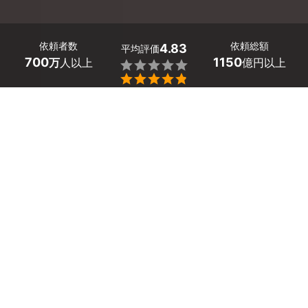
依頼者数
依頼総額
4.83
平均評価
700
1150
万
人以上
億円以上


香川県宇多津町のトイレのつまりに対応してくれる業者探
しはミツモアで。
トイレの水の流れが悪くて、2回流したりしていません
か？
完全にパイプが詰まってから、無理やり自力で直そうとす
ると、配管にダメージを与えることもあります。ときには
トイレタンクの排水弁が開いたりして、汚水ががあふれる
トラブルも。
被害が大きくなる前に、プロの業者に相談しましょう。
知識や経験が豊富なプロに任せれば、トイレや下水のつま
りも、一気に解消します。
かんたん・お得な見積もり体験を、ミツモアで。