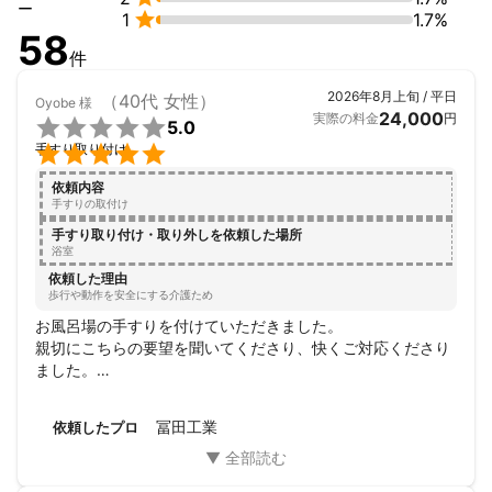
ー

1
1.7%
岡山県内にて主に

58
エアコンクリーニング

件
ハウスクリーニング

洗濯機クリーニング

2026年8月上旬 / 平日
（40代 女性）
Oyobe
様
を行っている

24,000
実際の料金
円

5.0
冨田工業の


手すり取り付け
冨田と申します。

お気軽にご相談ください。

依頼内容
弊社のお値段設定はリーズナブルな

手すりの取付け
価格設定になっております。

手すり取り付け・取り外しを依頼した場所
お客様、御一人御一人にご満足頂ける

浴室
値段で施工致します。

依頼した理由
歩行や動作を安全にする介護ため
お客様、御一人御一人にご満足頂ける

お風呂場の手すりを付けていただきました。

値段で施工致します。

親切にこちらの要望を聞いてくださり、快くご対応くださり
大切なお客様のお宅を

ました。

綺麗にし

しっかりとした手すりを付けていただき、安心してお風呂に
お過ごしやすい空間を提供出来る様

入ってもらえます。本当にありがとうございました！また何
心がけて施工を行っております。

冨田工業
依頼したプロ
かあったらぜひお願いします。