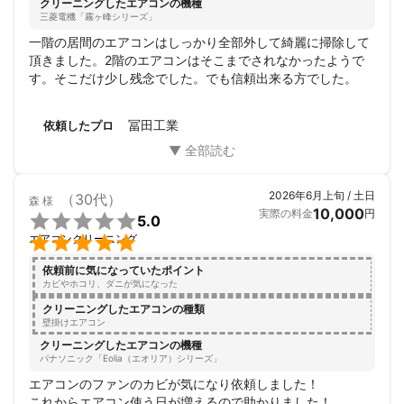
クリーニングしたエアコンの機種
三菱電機「霧ヶ峰シリーズ」
一階の居間のエアコンはしっかり全部外して綺麗に掃除して
頂きました。2階のエアコンはそこまでされなかったようで
す。そこだけ少し残念でした。でも信頼出来る方でした。
冨田工業
依頼したプロ
2026年6月上旬 / 土日
（30代）
森
様
10,000
実際の料金
円

5.0

エアコンクリーニング
依頼前に気になっていたポイント
カビやホコリ、ダニが気になった
クリーニングしたエアコンの種類
壁掛けエアコン
クリーニングしたエアコンの機種
パナソニック「Eolia（エオリア）シリーズ」
エアコンのファンのカビが気になり依頼しました！

これからエアコン使う日が増えるので助かりました！
