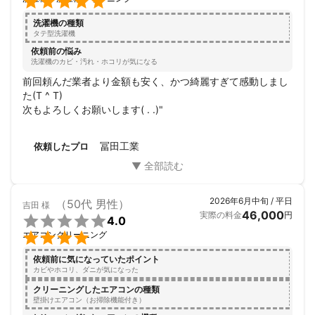

ま設置したのが一番の原因てした。

洗濯機の種類
作業終了して１日経過しましたが、綺麗に洗濯ができていま
タテ型洗濯機
す！

依頼前の悩み
有難うございました！
洗濯機のカビ・汚れ・ホコリが気になる
前回頼んだ業者より金額も安く、かつ綺麗すぎて感動しまし
た(T ^ T)

次もよろしくお願いします( . .)"
冨田工業
依頼したプロ
2026年6月中旬 / 平日
（50代 男性）
吉田
様
46,000
実際の料金
円

4.0

エアコンクリーニング
依頼前に気になっていたポイント
カビやホコリ、ダニが気になった
クリーニングしたエアコンの種類
壁掛けエアコン（お掃除機能付き）