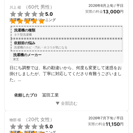
2026年6月上旬 / 平日
（60代 男性）
川上
様
13,000
実際の料金
円

5.0

洗濯機・洗濯槽クリーニング
洗濯機の種類
タテ型洗濯機
依頼前の悩み
洗濯機のカビ・汚れ・ホコリが気になる
洗濯機のメーカー
東芝
日にち調整では、私の勘違いから、何度も変更して迷惑をお
掛けしましたが、丁寧に対応してくださり有難うございまし
た。

ここ最近急に、洗濯物に黒い海苔の様な物が沢山付きだしま
した。毎日ゴミネットを掃除しても変わらず、また見えても
冨田工業
依頼したプロ
掃除出来ない所にねっとりした汚れも沢山付いてきたので、
今回、お掃除をお願いしました。

一番の原因は、排水ホースの折れでした。（それだけでは無
いですが）

2026年7月下旬 / 平日
（20代 女性）
物部
様
今年２月頃、洗濯機の排水がうまく行かず、大家の依頼で地
11,150
実際の料金
円

5.0
元業者による排水管の洗浄をして貰いました。

洗濯機・洗濯槽クリーニング
その際、洗濯機を定位置に戻した時、排水ホースが捻れたま