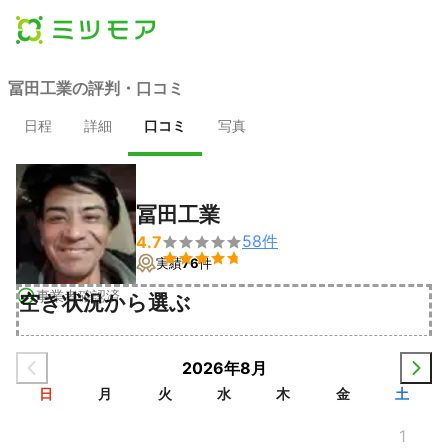
冨田工業の評判・口コミ
日程
詳細
口コミ
写真
冨田工業
58
件
4.7


実績
76
件
事業者確認済
空き状況から選ぶ
2026年8月
日
月
火
水
木
金
土
1