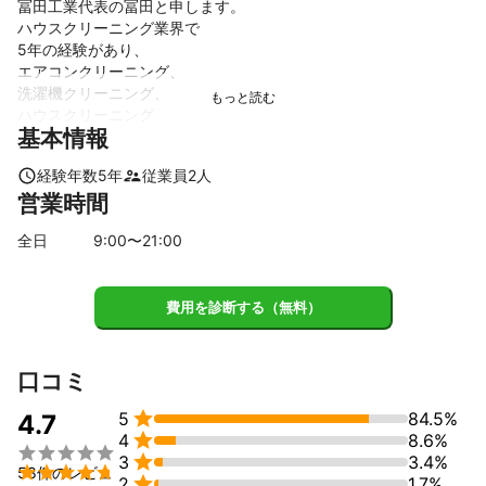
冨田工業代表の冨田と申します。

ハウスクリーニング業界で

5年の経験があり、

エアコンクリーニング、

洗濯機クリーニング、

ハウスクリーニング

基本情報
をはじめとする豊富な

サービスでお客さまに選ばれています。これまでに、ハウスクリ
経験年数
5
年
従業員
2
人
ーニング70件、エアコンクリーニング60件、洗濯機クリーニング
営業時間
67件、浴槽・水周りクリーニング70件の実績があります。安全第
一を心がけ、「一期一会」の精神でお客さまとの出会いを大切に
全日
9
:00〜
21
:00
しています。お客さまにご満足いただける清潔で快適な空間づく
りを目指してサービスを提供します。リーズナブルな価格設定
で、お客さま一人ひとりに合ったサービスをご提供しますので、
費用を診断する（無料）
どうぞよろしくお願いいたします。
これまでの実績
ハウスクリーニング  70件

口コミ
エアコンクリーニング 60件

洗濯機クリーニング67件


5
84.5%
4.7

4
8.6%
アピールポイント


3
3.4%
安全第一、一期一会、を大切にしています。


58件のレビュ

2
1.7%