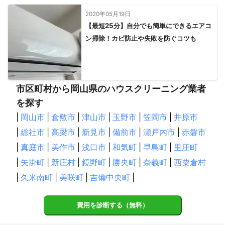
2020年05月19日
【最短25分】自分でも簡単にできるエアコ
ン掃除！カビ防止や失敗を防ぐコツも
市区町村から岡山県のハウスクリーニング業者
を探す
|
岡山市
|
倉敷市
|
津山市
|
玉野市
|
笠岡市
|
井原市
|
総社市
|
高梁市
|
新見市
|
備前市
|
瀬戸内市
|
赤磐市
|
真庭市
|
美作市
|
浅口市
|
和気町
|
早島町
|
里庄町
|
矢掛町
|
新庄村
|
鏡野町
|
勝央町
|
奈義町
|
西粟倉村
|
久米南町
|
美咲町
|
吉備中央町
|
費用を診断する（無料）