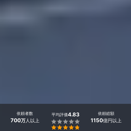
依頼者数
依頼総額
4.83
平均評価
700
1150
万
人以上
億円以上

