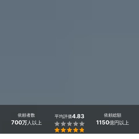
依頼者数
依頼総額
4.83
平均評価
700
1150
万
人以上
億円以上

