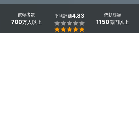
依頼者数
依頼総額
4.83
平均評価
700
1150
万
人以上
億円以上


ミツモアなら大阪府富田林市の浴室ドア交換の優良業者
を、料金・口コミ・評判・人気など複数の条件で比較でき
ます。「ドアが故障して閉まらない」から「古くてカビや
すくなった」まで、さまざまなリフォームに安心対応。相
場は33,000～138,000円ほどで、現在地から近くのおす
すめ業者を手間なく見つけられます。
大阪府富田林市のおすすめ浴室ドア交換業者
ユーデザイン