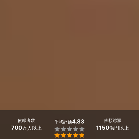
依頼者数
依頼総額
4.83
平均評価
700
1150
万
人以上
億円以上

