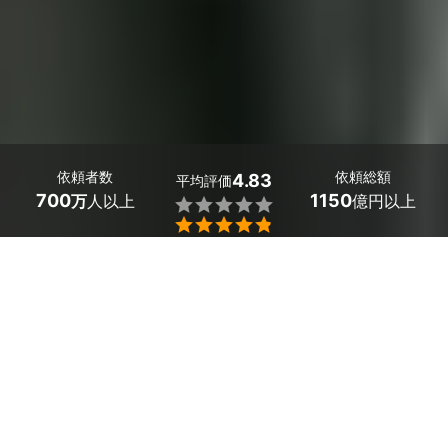
依頼者数
依頼総額
4.83
平均評価
700
1150
万
人以上
億円以上


長野県麻績村の竹の駆除・伐採業者探しはミツモアで。
竹の駆除・伐採に関してお困りごとはありませんか？
地下茎を伸ばして成長していく竹は成長速度が早く、1日
でも管理を怠ってしまうと、ほかの作物に悪影響を及ぼす
といったトラブルに発展してしまうかもしれません。ま
た、竹の放置は今後の管理にも影響してしまうので、竹の
駆除・伐採のプロである業者に相談してみませんか？
実績と経験があるプロが専用道具を用いて、様々な方法で