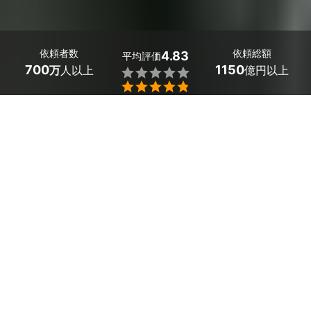
依頼者数
依頼総額
4.83
平均評価
700
1150
万
人以上
億円以上


長野県川上村の竹の駆除・伐採業者探しはミツモアで。
竹の駆除・伐採に関してお困りごとはありませんか？
地下茎を伸ばして成長していく竹は成長速度が早く、1日
でも管理を怠ってしまうと、ほかの作物に悪影響を及ぼす
といったトラブルに発展してしまうかもしれません。ま
た、竹の放置は今後の管理にも影響してしまうので、竹の
駆除・伐採のプロである業者に相談してみませんか？
実績と経験があるプロが専用道具を用いて、様々な方法で
竹の駆除・伐採を行います。
高くまで伸びきった竹の駆除・伐採は危険なので、安心安
全でお客様の要望に沿った施工をします。
剪定にかかる費用についても、気軽に相談して、庭の景観