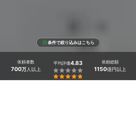
条件で絞り込みはこちら
依頼者数
依頼総額
4.83
平均評価
700
1150
万
人以上
億円以上


条件を選択して
最適なプロを見つけましょう
エリア
和歌山県 -
（未選択）
185
絞り込む
件