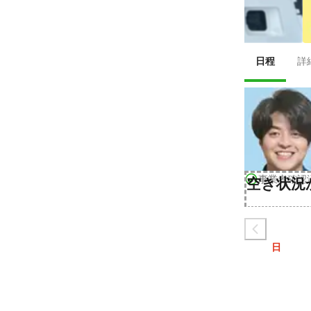
日程
詳
事業者確認
空き状況
日