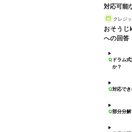
【
対応可能
福井県
】
あわら市
坂
クレジッ
おそうじk
への回答
Q
ドラム式
か？
Q
対応でき
Q
部分分解