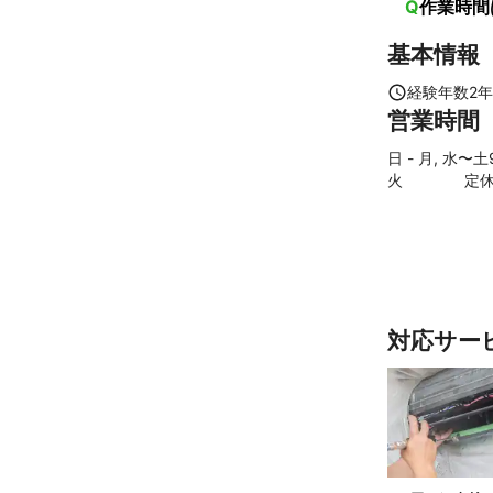
Q
作業時間
基本情報
経験年数
2
年
営業時間
日 - 月, 水〜土
火
定
対応サー