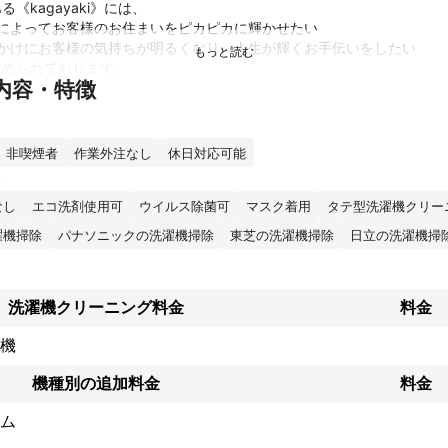
《kagayaki》には、

除によってお客様のお住まいをピカピカに輝かせたい

っかけにお客様の気持ちが明るくなり、人生が輝くお手伝いをしたい

められております。

内容・特徴
めるにあたり、NPO法人日本ハウスクリーニング協会に加盟してハウス
一般社団法人日本

ニング協会に加盟して様々な研修を受けております。

非喫煙者
作業外注なし
休日対応可能
クリーニングをご利用される方や一人暮らしの方は「どんな人が来るん
なし
エコ洗剤使用可
ウイルス除菌可
マスク着用
タテ型洗濯機クリー
ると思いますが、持ち前の明るさと丁寧な対応で安心感を与えられたら
濯機掃除
パナソニックの洗濯機掃除
東芝の洗濯機掃除
日立の洗濯機掃
さなお子様からご高齢の方、アレルギーをお持ちの方やペットを飼って
してご利用いただけるよう、NPO法人日本ハウスクリーニング協会が推
洗濯機クリーニング料金
料金
い天然植物洗剤【天使の松】を中心に使用しています。

機
しです！

機種別の追加料金
料金
績
ム
エアコンクリーニング、ハウスクリーニングを施工しました。
