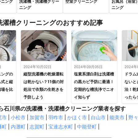
ーニング
洗濯機・洗濯槽クリー
空室クリーニング
お風呂（浴室
ニング
ニング
洗濯槽クリーニングのおすすめ記事
日
2024年10月02日
2024年09月05日
2024年
ニングの
縦型洗濯機の乾燥運転
塩素系漂白剤は洗濯槽
ドラム
ム式と縦
は乾かない？11個の対
の黒カビ予防に最適！
ないと
相場を比
処法で衣類の生乾きを
定期的な槽洗浄でニオ
法！乾
予防しよう
イ知らず
ったら
ら石川県の洗濯機・洗濯槽クリーニング業者を探す
尾市
|
小松市
|
加賀市
|
羽咋市
|
かほく市
|
白山市
|
能美市
|
野
幡町
|
内灘町
|
志賀町
|
宝達志水町
|
中能登町
|