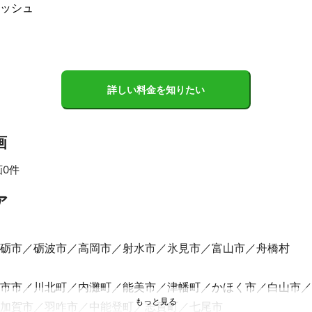
ッシュ
ハウスクリーニング協会会員、

ーニング士

クリーニング協会会員
ント
ス業を行っていた事もあり、一人一人のお客様に丁寧に誠心誠意ご対応
詳しい料金を知りたい
画
画0件
ア
砺市
砺波市
高岡市
射水市
氷見市
富山市
舟橋村
市市
川北町
内灘町
能美市
津幡町
かほく市
白山市
加賀市
羽咋市
中能登町
志賀町
七尾市