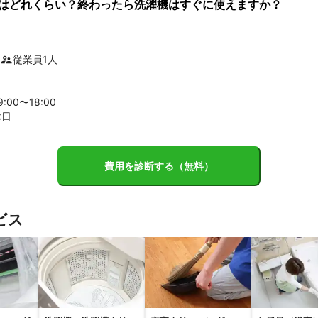
はどれくらい？終わったら洗濯機はすぐに使えますか？
従業員
1
人
9
:00〜
18
:00
休日
費用を診断する（無料）
ビス