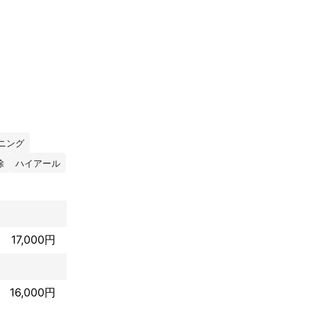
クリーニング士
だろう…」とい
ニング
と思っておりま
除
ハイアール
いらっしゃるご
奨する、体にも
17,000円
16,000円