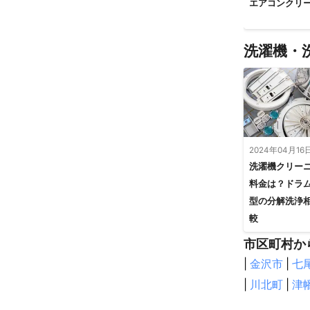
エアコンクリ
洗濯機・
2024年04月16
洗濯機クリー
料金は？ドラ
型の分解洗浄
較
市区町村か
|
金沢市
|
七
|
川北町
|
津