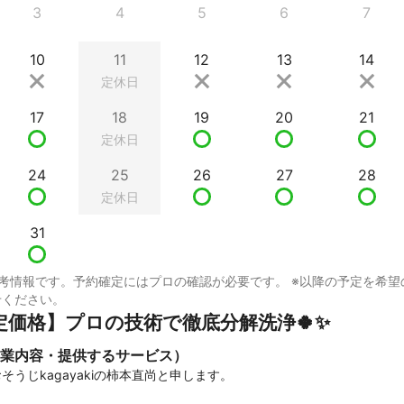
3
4
5
6
7
10
11
12
13
14
定休日
17
18
19
20
21
定休日
24
25
26
27
28
定休日
31
考情報です。予約確定にはプロの確認が必要です。 ※以降の予定を希望
せください。
定価格】プロの技術で徹底分解洗浄🍀✨
業内容・提供するサービス）
うじkagayakiの柿本直尚と申します。
