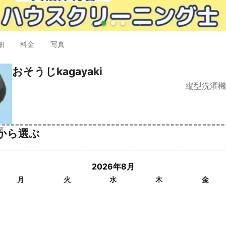
●
●
●
細
料金
写真
おそうじkagayaki
縦型洗濯機
済
から選ぶ
2026年8月
月
火
水
木
金