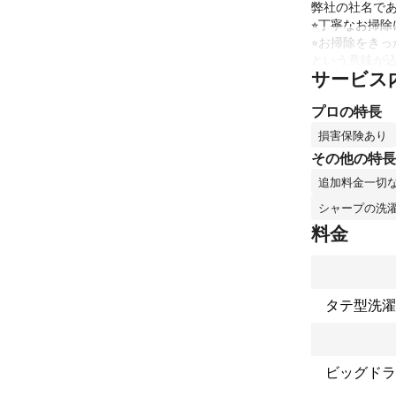
弊社の社名である
⭐︎丁寧なお掃
⭐︎お掃除をき
という意味が込
サービス
この仕事を始
プロの特長
の資格を取得、
エアコンクリー
損害保険あり
その他の特長
初めてハウス
追加料金一切
った不安があ
す。

シャープの洗
料金
弊社では、小
家庭でも安心
環境にもやさし
タテ型洗濯
追加料金一切な
これまでの実
ビッグドラ
個人のお客様に