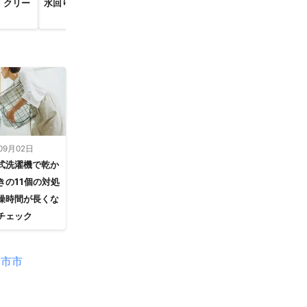
）クリー
水回りクリーニング
ハウスクリーニング
換気扇・レン
クリーニング
09月02日
式洗濯機で乾か
きの11個の対処
燥時間が長くな
チェック
々市市