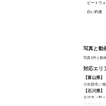
ビートウォ
NPO法人日本
認定ハウスクリ
白い約束
日本エアコン
アピールポイ
以前にサービ
写真と動
写真3件と動
対応エリ
【
富山県
】
小矢部市
南
【
石川県
】
金沢市
野々
宝達志水町