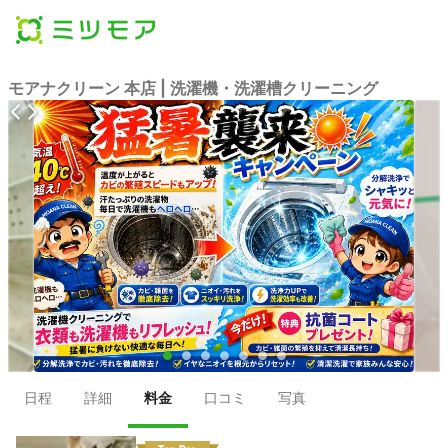
モアナクリーン 本店 | 洗濯機・洗濯槽クリーニング
●
●
●
●
●
●
●
日程
詳細
料金
口コミ
写真