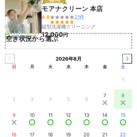
モアナクリーン 本店
21
件
4.8


縦型洗濯機クリーニング
12,000
円
事業者確認済
空き状況から選ぶ
2026年8月
日
月
火
水
木
金
土
1
7
8
2
3
4
5
6
9
10
11
12
13
14
15
16
17
18
19
20
21
22