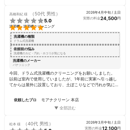
2026年4月中旬 / 土日
（50代 男性）
高橋和紀
様
24,500
実際の料金
円

5.0

洗濯機・洗濯槽クリーニング
洗濯機の種類
ドラム式洗濯機
依頼前の悩み
洗濯機のカビ・汚れ・ホコリが気になる
洗濯機のメーカー
パナソニック
今回、ドラム式洗濯機のクリーニングをお願いしました。

以前は室内で使用していましたが、1年前に実家へ引っ越し
てからは屋外に設置しており、土ぼこりなどで汚れが気にな
っていました。

当日は、最初のご挨拶からとても丁寧で、物腰もやわらかく
モアナクリーン 本店
依頼したプロ
安心してお任せすることができました。作業後には写真を見
せながらビフォーアフターを分かりやすく説明していただ
き、とても信頼感がありました。

また、作業で使用した水により周囲が少し汚れてしまったこ
2026年3月中旬 / 土日
（40代 男性）
松本
様
とについても、わざわざお詫びいただき、その細やかな気配
12,100
実際の料金
円