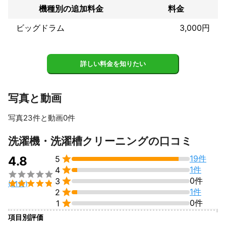
期待を超えていきます☆

機種別の追加料金
料金
モアナクリーンは皆様の笑顔でもっともっと成長していく事が出
来ます！

ビッグドラム
3,000円
ありがとうございます♡
アピールポイント
【モアナクリーンから３つのお約束】

詳しい料金を知りたい
①お客様からの感謝が何よりの喜びです。私たちの原動力は、お
客様の笑顔です。一緒に幸せな時間を過ごしましょう。

写真と動画
②私たちは真面目に頑張る人を評価し、公正な評価制度を導入し
写真23件と動画0件
ています。お客様からの信頼を得るため、日々努力しています。

すべて見る
③私たちは一つの家族のような関係を築きたいと考えています。
洗濯機・洗濯槽クリーニングの口コミ
何か困ったことや相談事があれば、いつでも気軽にご連絡くださ

19件
い。私たちが全力でサポートします。

4.8
5

1件
4

■ お値段以上の高品質サービス！


0件
3

(21件)

1件
2
■ "感謝できない内容"なら全額返金！


0件
1
■ 大手ハウスクリーニング専門店出身！

項目別評価
■ 業界歴10年以上のベテランスタッフ在籍！
