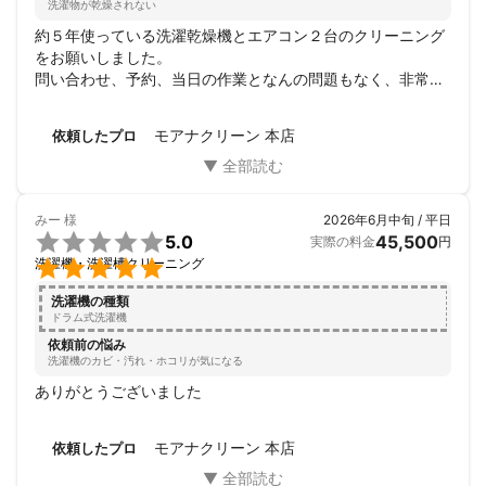
洗濯物が乾燥されない
約５年使っている洗濯乾燥機とエアコン２台のクリーニング
をお願いしました。

問い合わせ、予約、当日の作業となんの問題もなく、非常に
丁寧でした。

作業は二人でやっていただきましたが、作業も丁寧で、こち
モアナクリーン 本店
依頼したプロ
らの質問にもわかりやすく回答していただきました。

次回もまたお願いしたいと思います。
みー
様
2026年6月中旬 / 平日

5.0
45,500
実際の料金
円

洗濯機・洗濯槽クリーニング
洗濯機の種類
ドラム式洗濯機
依頼前の悩み
洗濯機のカビ・汚れ・ホコリが気になる
ありがとうございました
モアナクリーン 本店
依頼したプロ