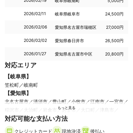
2026/02/19
岐阜県岐南町
5,000円
2026/02/11
岐阜県岐阜市
24,500円
2026/02/06
愛知県名古屋市瑞穂区
27,000円
2026/02/02
愛知県春日井市
26,500円
2026/01/27
愛知県名古屋市中区
20,800円
対応エリア
【
岐阜県
】
笠松町
岐南町
【
愛知県
】
北名古屋市
清須市
豊山町
小牧市
江南市
一宮市
稲沢市
大治町
岩倉市
あま市
大口町
津島市
対応可能な支払い方法
愛西市
蟹江町
扶桑町
春日井市
クレジットカード
現地決済
後払い