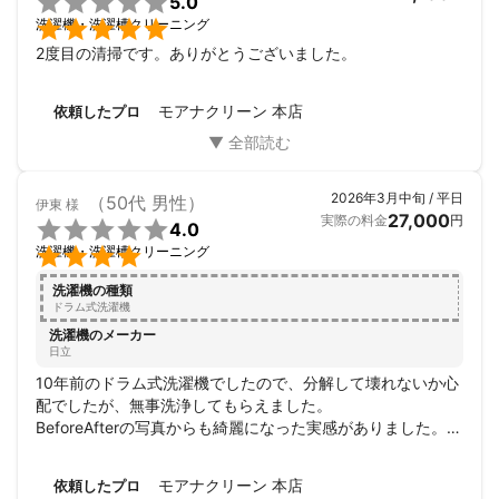

5.0
りに感心しました。


洗濯機・洗濯槽クリーニング
仕上がりも想像以上で、洗濯機が見違えるほど綺麗になり、
大変満足しています。

2度目の清掃です。ありがとうございました。
今回利用させていただいて本当に良かったです。ぜひまたお
願いしたいと思います。ありがとうございました。
モアナクリーン 本店
依頼したプロ
2026年3月中旬 / 平日
（50代 男性）
伊東
様
27,000
実際の料金
円

4.0

洗濯機・洗濯槽クリーニング
洗濯機の種類
ドラム式洗濯機
洗濯機のメーカー
日立
10年前のドラム式洗濯機でしたので、分解して壊れないか心
配でしたが、無事洗浄してもらえました。

BeforeAfterの写真からも綺麗になった実感がありました。あ
りがとうございました。
モアナクリーン 本店
依頼したプロ