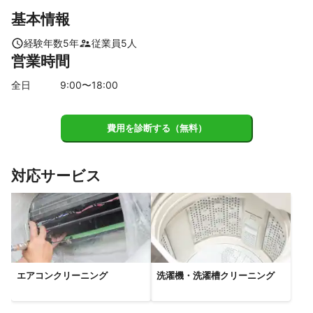
基本情報
経験年数
5
年
従業員
5
人
営業時間
全日
9
:00〜
18
:00
費用を診断する（無料）
対応サービス
エアコンクリーニング
洗濯機・洗濯槽クリーニング