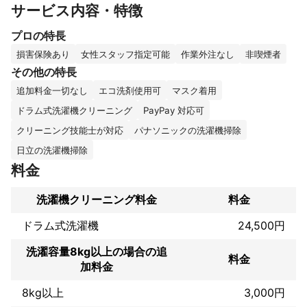
サービス内容・特徴
※モアナクリーンは日本洗濯機クリーニング協会の技術認定店にな
プロの特長
ります❗️

技術研修では各社メーカーごとの特徴や洗濯機の構造や設計を理
損害保険あり
女性スタッフ指定可能
作業外注なし
非喫煙者
解した上で

その他の特長
徹底的に分解と組立の工程を繰り返し講習します。

追加料金一切なし
エコ洗剤使用可
マスク着用
その中で磨いてきたクォリティーが弊社にはあります💪

ドラム式洗濯機クリーニング
PayPay 対応可
洗濯機は毎日使う家電製品の一つです。

クリーニング技能士が対応
パナソニックの洗濯機掃除
生活の必需品だからこそ手の行き届いた細やかなメンテナンスが
必要だと考えています♪
日立の洗濯機掃除
これまでの実績
料金
高品質なのに低価格⭐️最高のコストパフォーマンスを実現しまし
た！「感動サービス」をご体験ください。

洗濯機クリーニング料金
料金
沢山のご縁とご支援をいただき

ドラム式洗濯機
24,500円
モアナクリーンを立ち上げるに至りました✋️

多い時で月１００件を超えるご依頼を頂く事もあったりで

洗濯容量8kg以上の場合の追
料金
嬉しい悲鳴の中、スタッフ一丸となって毎日奮闘している次第で
加料金
す✌

8kg以上
3,000円
モアナクリーンはハートフルで感動溢れるサービスでお客様のご