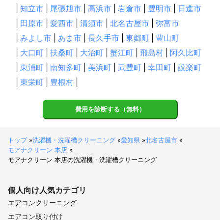
|
知立市
|
尾張旭市
|
高浜市
|
岩倉市
|
豊明市
|
日進市
|
田原市
|
愛西市
|
清須市
|
北名古屋市
|
弥富市
|
みよし市
|
あま市
|
長久手市
|
東郷町
|
豊山町
|
大口町
|
扶桑町
|
大治町
|
蟹江町
|
飛島村
|
阿久比町
|
東浦町
|
南知多町
|
美浜町
|
武豊町
|
幸田町
|
設楽町
|
東栄町
|
豊根村
|
費用を診断する（無料）
トップ
»
洗濯機・洗濯槽クリーニング
»
愛知県
»
北名古屋市
»
モアナクリーン 本店
»
モアナクリーン 本店の洗濯機・洗濯槽クリーニング
個人向け
人気カテゴリ
エアコンクリーニング
エアコン取り付け