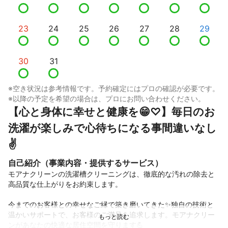
23
24
25
26
27
28
29
30
31
※空き状況は参考情報です。予約確定にはプロの確認が必要です。
※以降の予定を希望の場合は、プロにお問い合わせください。
【心と身体に幸せと健康を😁♡】毎日のお
洗濯が楽しみで心待ちになる事間違いなし
✌
自己紹介（事業内容・提供するサービス）
モアナクリーンの洗濯槽クリーニングは、徹底的な汚れの除去と
高品質な仕上がりをお約束します。

今までのお客様との幸せなご縁で築き磨いてきた✨️独自の技術と
温かいサポートで、お客様のご満足を追求します。モアナクリー
ンがあなたの快適な居住空間を守ります💪
