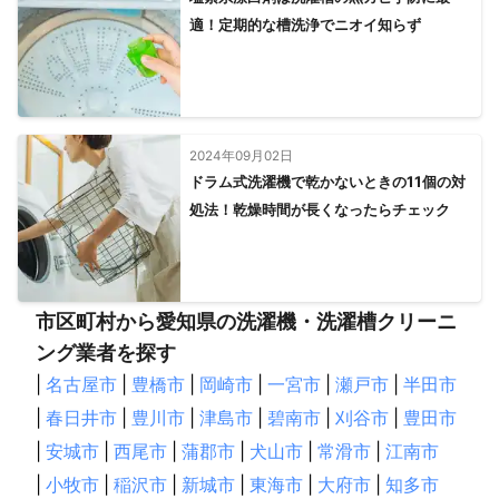
適！定期的な槽洗浄でニオイ知らず
2024年09月02日
ドラム式洗濯機で乾かないときの11個の対
処法！乾燥時間が長くなったらチェック
市区町村から愛知県の洗濯機・洗濯槽クリーニ
ング業者を探す
|
名古屋市
|
豊橋市
|
岡崎市
|
一宮市
|
瀬戸市
|
半田市
|
春日井市
|
豊川市
|
津島市
|
碧南市
|
刈谷市
|
豊田市
|
安城市
|
西尾市
|
蒲郡市
|
犬山市
|
常滑市
|
江南市
|
小牧市
|
稲沢市
|
新城市
|
東海市
|
大府市
|
知多市