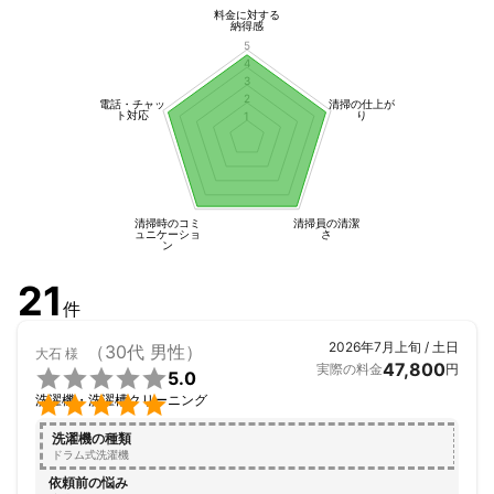
■ 無償アフター保証付き！

料金に対する
■ 汚れによる追加料金なし！

納得感
5
■ 当日翌日、対応可能！

4
■ 損害保険加入済み

3
■ 清潔な身だしなみ

2
電話・チャッ
清掃の仕上が
■ スリッパ持参

ト対応
り
1
■ 複数台割引あり

■ エコ洗剤使用可

■ PayPay対応可能（現地決済選択時）

■ クレジットカード対応可能
清掃時のコミ
清掃員の清潔
ュニケーショ
さ
ン
21
件
2026年7月上旬 / 土日
（30代 男性）
大石
様
47,800
実際の料金
円

5.0

洗濯機・洗濯槽クリーニング
洗濯機の種類
ドラム式洗濯機
依頼前の悩み