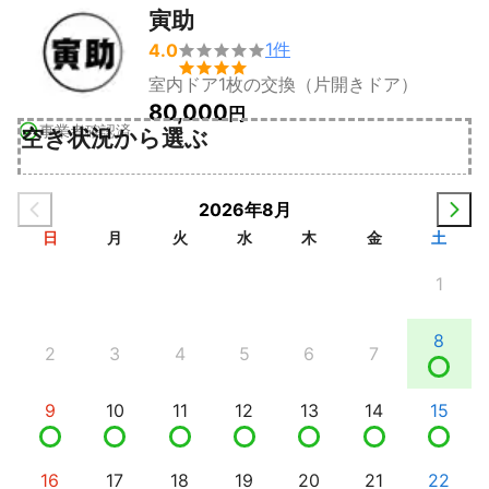
寅助
1
件
4.0


室内ドア1枚の交換（片開きドア）
80,000
円
事業者確認済
空き状況から選ぶ
2026年8月
日
月
火
水
木
金
土
1
8
2
3
4
5
6
7
9
10
11
12
13
14
15
16
17
18
19
20
21
22