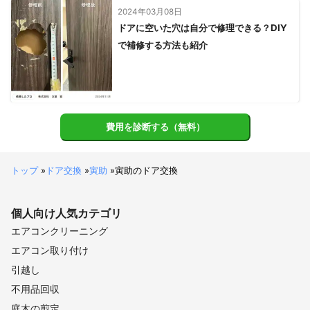
2024年03月08日
ドアに空いた穴は自分で修理できる？DIY
で補修する方法も紹介
費用を診断する（無料）
トップ
»
ドア交換
»
寅助
»
寅助のドア交換
個人向け
人気カテゴリ
エアコンクリーニング
エアコン取り付け
引越し
不用品回収
庭木の剪定