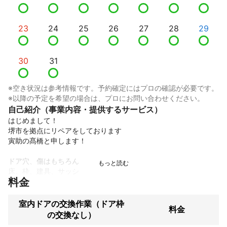
23
24
25
26
27
28
29
30
31
※空き状況は参考情報です。予約確定にはプロの確認が必要です。
※以降の予定を希望の場合は、プロにお問い合わせください。
自己紹介（事業内容・提供するサービス）
はじめまして！

堺市を拠点にリペアをしております

寅助の髙橋と申します！

ドア穴、傷はもちろん

床、枠、建具、サッシ

料金
サイディング、タイル

ダイノックシート、リアテック

洗面ボウル塗装、浴槽塗装など

室内ドアの交換作業（ドア枠
料金
幅広く対応可能です！

の交換なし）