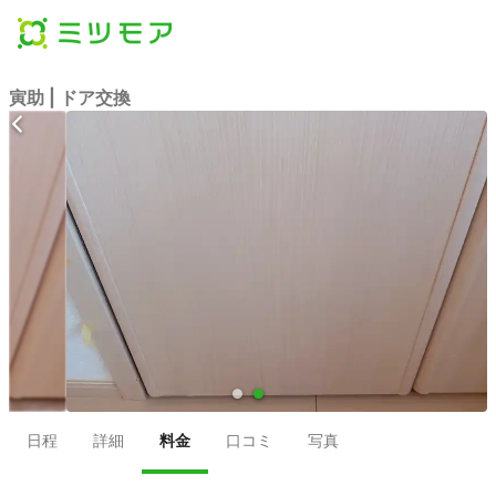
寅助 | ドア交換
●
●
日程
詳細
料金
口コミ
写真