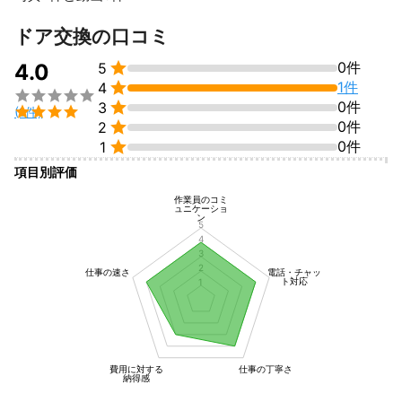
ドア交換の口コミ

0件
4.0
5

1件
4


0件
3

(1件)

0件
2

0件
1
項目別評価
作業員のコミ
ュニケーショ
ン
5
4
3
2
仕事の速さ
電話・チャッ
ト対応
1
費用に対する
仕事の丁寧さ
納得感