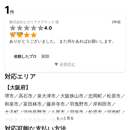
1
件
株式会社ヒカリアクアテック
様
2年前

4.0

ドア交換
ありがとうございました。 また何かあればお願いします。
寅助
依頼したプロ
対応エリア
【
大阪府
】
堺市
高石市
泉大津市
大阪狭山市
忠岡町
松原市
和泉市
富田林市
藤井寺市
羽曳野市
岸和田市
太子町
河内長野市
八尾市
貝塚市
柏原市
河南町
大阪市
千早赤阪村
熊取町
【
対応可能な支払い方法
奈良県
】