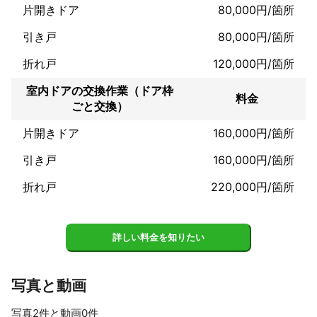
参考写真を見て頂き

片開きドア
80,000円/箇所
ご依頼お待ちしております！

引き戸
80,000円/箇所
ご依頼の際には

折れ戸
120,000円/箇所
お写真などあれば

金額も出しやすいです

室内ドアの交換作業（ドア枠
あまりにもひどい場合

料金
ごと交換）
範囲が大きすぎ場合には

シート施工をオススメします！

片開きドア
160,000円/箇所
是非宜しくお願い致しますm(_ _)m
引き戸
160,000円/箇所
折れ戸
220,000円/箇所
詳しい料金を知りたい
写真と動画
写真2件と動画0件