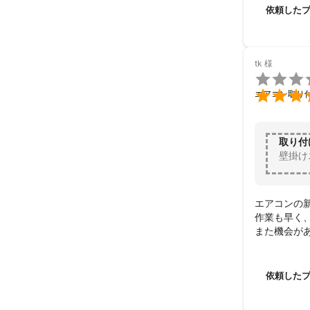
階に設置す
依頼した
です！）。
とうござい
す。
tk
様


エアコン取り
取り付
壁掛け
エアコンの新
作業も早く
また機会が
依頼した