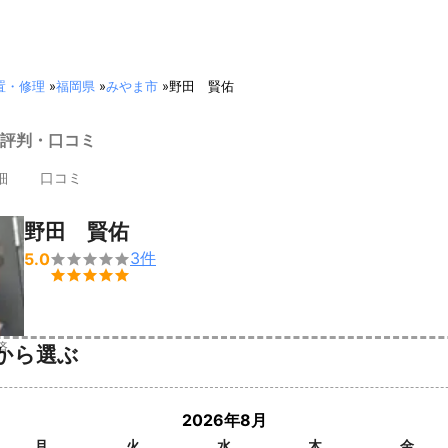
置・修理
»
福岡県
»
みやま市
»
野田 賢佑
評判・口コミ
細
口コミ
野田 賢佑
3
件
5.0


済
から選ぶ
2026年8月
月
火
水
木
金