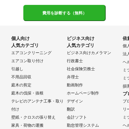
費用を診断する（無料）
個人向け
ビジネス向け
依
人気カテゴリ
人気カテゴリ
個
エアコンクリーニング
ビジネス向けカメラマン
法
エアコン取り付け
行政書士
ヘ
引越し
社会保険労務士
ミ
不用品回収
弁理士
ミ
庭木の剪定
動画制作
損
庭木の伐採・抜根
ホームページ制作
プ
テレビのアンテナ工事・取り
デザイン
プ
付け
翻訳
リ
壁紙・クロスの張り替え
会計ソフト
ミ
家具・荷物の運搬
勤怠管理システム
ヘ