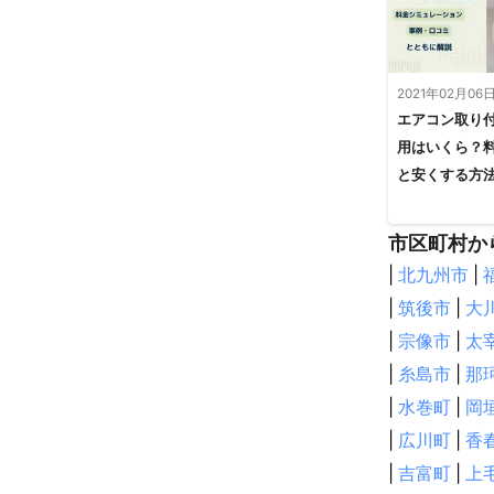
2021年02月06
エアコン取り
用はいくら？
と安くする方
市区町村か
|
北九州市
|
|
筑後市
|
大
|
宗像市
|
太
|
糸島市
|
那
|
水巻町
|
岡
|
広川町
|
香
|
吉富町
|
上