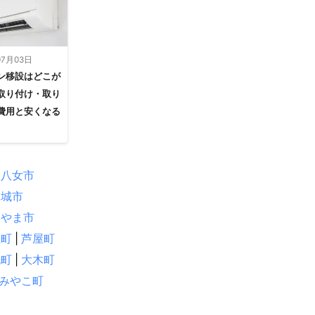
07月03日
ン移設はどこが
取り付け・取り
費用と安くなる
八女市
野城市
みやま市
屋町
|
芦屋町
洗町
|
大木町
みやこ町