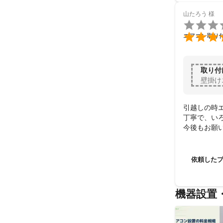
山たろう
様


エアコン取り
取り付
壁掛け
引越しの時
丁寧で、い
今後もお願
依頼した
機器設置