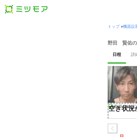
トップ
»
機器設
野田 賢佑の
日程
詳
事業者確認
空き状況
日