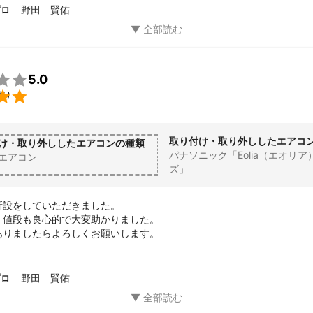
る大変な作業でしたが、完璧な仕上がりだと思っています（外の化粧カ
野田 賢佑
プロ
作業後の掃除まで実施頂き、この金額では申し訳ないくらいでした。こ
ました、またエアコンを設置する際や電気工事は野田さんへ是非依頼し

5.0

付け
取り付け・取り外ししたエアコ
け・取り外ししたエアコンの種類
パナソニック「Eolia（エオリア
エアコン
ズ」
設をしていただきました。

、値段も良心的で大変助かりました。

ありましたらよろしくお願いします。
野田 賢佑
プロ