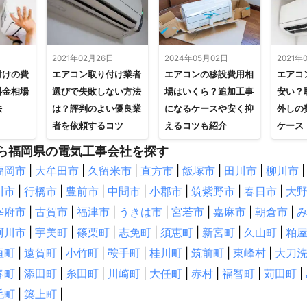
日
2021年02月26日
2024年05月02日
2021年
付けの費
エアコン取り付け業者
エアコンの移設費用相
エアコ
料金相場
選びで失敗しない方法
場はいくら？追加工事
安い？
法
は？評判のよい優良業
になるケースや安く抑
外しの
者を依頼するコツ
えるコツも紹介
ケース
ら福岡県の電気工事会社を探す
福岡市
|
大牟田市
|
久留米市
|
直方市
|
飯塚市
|
田川市
|
柳川市
|
川市
|
行橋市
|
豊前市
|
中間市
|
小郡市
|
筑紫野市
|
春日市
|
大
宰府市
|
古賀市
|
福津市
|
うきは市
|
宮若市
|
嘉麻市
|
朝倉市
|
珂川市
|
宇美町
|
篠栗町
|
志免町
|
須恵町
|
新宮町
|
久山町
|
粕
垣町
|
遠賀町
|
小竹町
|
鞍手町
|
桂川町
|
筑前町
|
東峰村
|
大刀
春町
|
添田町
|
糸田町
|
川崎町
|
大任町
|
赤村
|
福智町
|
苅田町
|
毛町
|
築上町
|