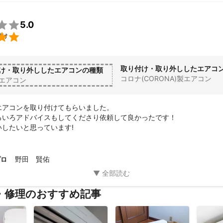

5.0

付け
取り付け・取り外ししたエアコ
け・取り外ししたエアコンの種類
コロナ(CORONA)製エアコン
エアコン
エアコンを取り付けてもらいました。

ろいろアドバイスもしてくださり依頼して良かったです！

いしたいと思っています!
野田 賢佑
プロ
・修理のおすすめ記事