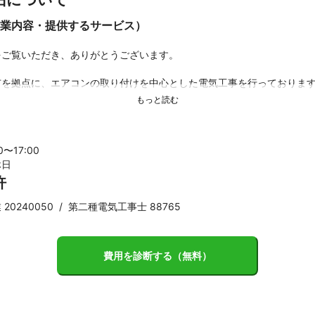
業内容・提供するサービス）


ご覧いただき、ありがとうございます。

市を拠点に、エアコンの取り付けを中心とした電気工事を行っておりま
寧に・確実に」を信条に、これまで数多くの現場で経験を積んでまいり
00〜
17
:00
に立ち、お困りごとやご要望にしっかり耳を傾け、安心してお任せいた
休日
ます。

許
などがございましたら、どうぞお気軽にご連絡ください。

20240050
/
第二種電気工事士 88765
対応させていただきます。

依頼を、心よりお待ちしております。

費用を診断する（無料）
お願いいたします。
