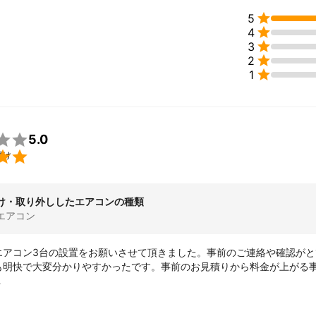
績

5
引越し会社様や某家電量販店様をはじめとする企業様より、各種工事業

4

3

2

1

5.0

付け
け・取り外ししたエアコンの種類
エアコン
エアコン3台の設置をお願いさせて頂きました。事前のご連絡や確認がと
も明快で大変分かりやすかったです。事前のお見積りから料金が上がる
丁寧なご挨拶から作業のご説明から始まり、作業も早く、そして仕上が
して良かったと思っています！今回の依頼は全て2階の設置で、うち2台