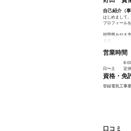
自己紹介（事
はじめまして。
プロフィールを
福岡県みやま
ます。

営業時間
「手際よく・丁
8
:
お客様の立場
日〜土
定
を心がけており
資格・免
ご相談やご質問
登録電気工事業 
迅速かつ誠実に
皆さまからのご
どうぞよろしく
口コミ
野田