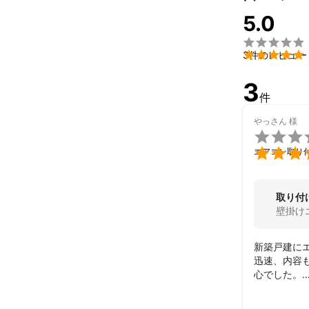
これまでの実
5.0
弊社は、大手


3件のレビュー
3
件
やっさん
様


エアコン取り
取り付
壁掛け
新築戸建に
迅速、内容
心でした。

作業当日も
麗でお願い