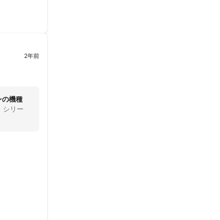
バーオススメ
の度はありが
たいと思いま
2年前
ンの機種
）シリー