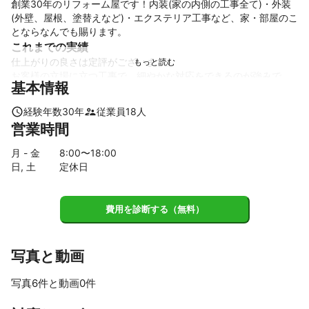
創業30年のリフォーム屋です！内装(家の内側の工事全て)・外装
(外壁、屋根、塗替えなど)・エクステリア工事など、家・部屋のこ
これまでの実績
仕上がりの良さは定評がございます。

お客様の立場に立つ工事で、細やかな対応をできるのが強みで
基本情報
す。
アピールポイント
経験年数
30
年
従業員
18
人
お客様にとっての一番良い工事、仕上がりをお客様と一緒に考え
営業時間
ていきます。

どうぞよろしくお願いします！
月 - 金
8
:00〜
18
:00
日, 土
定休日
費用を診断する（無料）
写真と動画
写真6件と動画0件
すべて見る