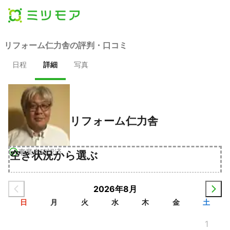
リフォーム仁力舎の評判・口コミ
日程
詳細
写真
リフォーム仁力舎
事業者確認済
空き状況から選ぶ
2026年8月
日
月
火
水
木
金
土
1