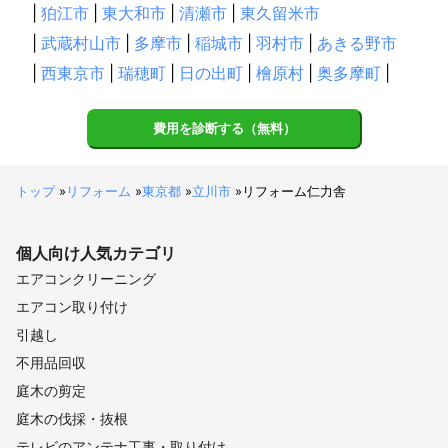
|
狛江市
|
東大和市
|
清瀬市
|
東久留米市
|
武蔵村山市
|
多摩市
|
稲城市
|
羽村市
|
あきる野市
|
西東京市
|
瑞穂町
|
日の出町
|
檜原村
|
奥多摩町
|
費用を診断する（無料）
トップ
»
リフォーム
»
東京都
»
立川市
»
リフォーム仁力舎
個人向け
人気カテゴリ
エアコンクリーニング
エアコン取り付け
引越し
不用品回収
庭木の剪定
庭木の伐採・抜根
テレビのアンテナ工事・取り付け