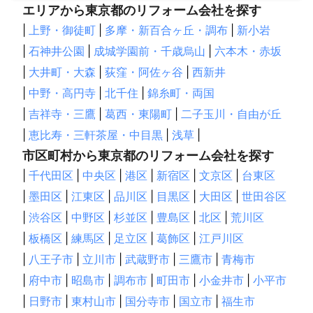
エリアから東京都のリフォーム会社を探す
|
上野・御徒町
|
多摩・新百合ヶ丘・調布
|
新小岩
|
石神井公園
|
成城学園前・千歳烏山
|
六本木・赤坂
|
大井町・大森
|
荻窪・阿佐ヶ谷
|
西新井
|
中野・高円寺
|
北千住
|
錦糸町・両国
|
吉祥寺・三鷹
|
葛西・東陽町
|
二子玉川・自由が丘
|
恵比寿・三軒茶屋・中目黒
|
浅草
|
市区町村から東京都のリフォーム会社を探す
|
千代田区
|
中央区
|
港区
|
新宿区
|
文京区
|
台東区
|
墨田区
|
江東区
|
品川区
|
目黒区
|
大田区
|
世田谷区
|
渋谷区
|
中野区
|
杉並区
|
豊島区
|
北区
|
荒川区
|
板橋区
|
練馬区
|
足立区
|
葛飾区
|
江戸川区
|
八王子市
|
立川市
|
武蔵野市
|
三鷹市
|
青梅市
|
府中市
|
昭島市
|
調布市
|
町田市
|
小金井市
|
小平市
|
日野市
|
東村山市
|
国分寺市
|
国立市
|
福生市