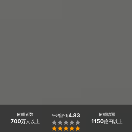
依頼者数
依頼総額
4.83
平均評価
700
1150
万
人以上
億円以上

