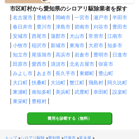
市区町村から愛知県のシロアリ駆除業者を探す
|
名古屋市
|
豊橋市
|
岡崎市
|
一宮市
|
瀬戸市
|
半田市
|
春日井市
|
豊川市
|
津島市
|
碧南市
|
刈谷市
|
豊田市
|
安城市
|
西尾市
|
蒲郡市
|
犬山市
|
常滑市
|
江南市
|
小牧市
|
稲沢市
|
新城市
|
東海市
|
大府市
|
知多市
|
知立市
|
尾張旭市
|
高浜市
|
岩倉市
|
豊明市
|
日進市
|
田原市
|
愛西市
|
清須市
|
北名古屋市
|
弥富市
|
みよし市
|
あま市
|
長久手市
|
東郷町
|
豊山町
|
大口町
|
扶桑町
|
大治町
|
蟹江町
|
飛島村
|
阿久比町
|
東浦町
|
南知多町
|
美浜町
|
武豊町
|
幸田町
|
設楽町
|
東栄町
|
豊根村
|
費用を診断する（無料）
トップ
»
シロアリ駆除
»
愛知県
»
日進市
»
富永屋
»