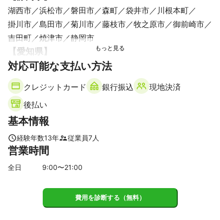
湖西市
浜松市
磐田市
森町
袋井市
川根本町
掛川市
島田市
菊川市
藤枝市
牧之原市
御前崎市
吉田町
焼津市
静岡市
【
愛知県
】
対応可能な支払い方法
日進市
長久手市
東郷町
尾張旭市
みよし市
豊明市
名古屋市
瀬戸市
春日井市
豊山町
刈谷市
クレジットカード
銀行振込
現地決済
大府市
知立市
小牧市
清須市
北名古屋市
大治町
後払い
東海市
あま市
岩倉市
東浦町
蟹江町
大口町
基本情報
安城市
飛島村
犬山市
高浜市
知多市
扶桑町
江南市
津島市
豊田市
稲沢市
阿久比町
弥富市
経験年数
13
年
従業員
7
人
一宮市
愛西市
半田市
碧南市
岡崎市
幸田町
営業時間
常滑市
武豊町
西尾市
蒲郡市
美浜町
豊川市
全日
9
:00〜
21
:00
設楽町
南知多町
新城市
豊橋市
田原市
東栄町
豊根村
費用を診断する（無料）
【
三重県
】
木曽岬町
桑名市
川越町
朝日町
東員町
四日市市