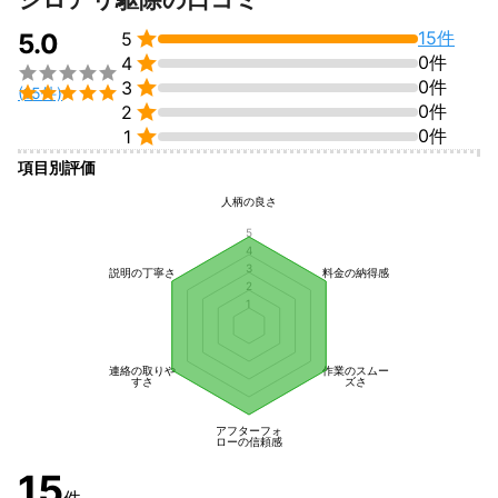

15件
5.0
5

0件
4


0件
3

(15件)

0件
2

0件
1
項目別評価
人柄の良さ
5
4
3
説明の丁寧さ
料金の納得感
2
1
連絡の取りや
作業のスムー
すさ
ズさ
アフターフォ
ローの信頼感
15
件