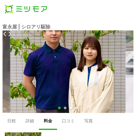
富永屋 | シロアリ駆除
●
●
●
●
日程
詳細
料金
口コミ
写真