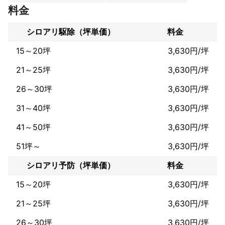
作業内容は大手ハウスメーカーさんと同じ施工をしております。

料金
10年間、培ってきた技術や薬剤であなたのお家に安心と安全をご
提供いたします。

シロアリ駆除（坪単価）
料金
分からないことがないように、しっかりと説明もいたします。
15～20坪
3,630円/坪
これまでの実績
大手ハウスメーカーでの

21～25坪
3,630円/坪
新築、シロアリ予防工事

シロアリ駆除工事を担当して13年目になりました

26～30坪
3,630円/坪
31～40坪
3,630円/坪
アピールポイント
誠心誠意の施工をモットーにしております。

41～50坪
3,630円/坪
はじめての方、シロアリの知識がなく不安な方、皆様に分かりや
51坪～
3,630円/坪
シロアリ予防（坪単価）
料金
15～20坪
3,630円/坪
21～25坪
3,630円/坪
26～30坪
3,630円/坪