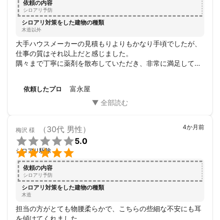
依頼の内容
シロアリ予防
シロアリ対策をした建物の種類
木造以外
大手ハウスメーカーの見積もりよりもかなり手頃でしたが、
仕事の質はそれ以上だと感じました。

隅々まで丁寧に薬剤を散布していただき、非常に満足してお
ります。

広告費にお金をかけず、技術で勝負されている印象を受け、
富永屋
依頼したプロ
友人にも富永屋さんをぜひ勧めたいと思います。
4か月前
（30代 男性）
梅沢
様

5.0

シロアリ駆除
依頼の内容
シロアリ予防
シロアリ対策をした建物の種類
木造
担当の方がとても物腰柔らかで、こちらの些細な不安にも耳
を傾けてくれました。
