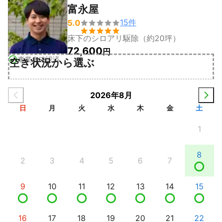
富永屋
15
件
5.0


床下のシロアリ駆除（約20坪）
72,600
円
事業者確認済
空き状況から選ぶ
2026年8月
日
月
火
水
木
金
土
1
8
2
3
4
5
6
7
9
10
11
12
13
14
15
16
17
18
19
20
21
22