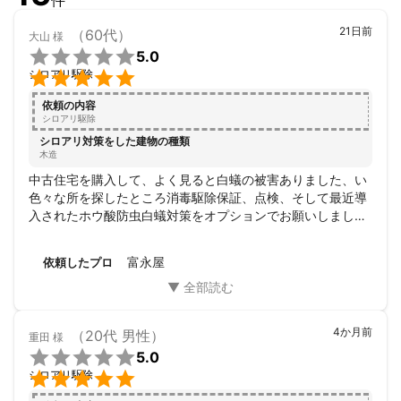
21日前
（60代）
大山
様

5.0

シロアリ駆除
依頼の内容
シロアリ駆除
シロアリ対策をした建物の種類
木造
中古住宅を購入して、よく見ると白蟻の被害ありました、い
色々な所を探したところ消毒駆除保証、点検、そして最近導
入されたホウ酸防虫白蟻対策をオプションでお願いしまし
た。いくつかの他の業者はオプションでホウ酸防虫は、出来
ない断られて、富永さんのところは導入していて最新の防白
富永屋
依頼したプロ
蟻対策の強力ホウ酸防白蟻を施工してもらいました。通常の
白蟻防虫消毒をしてからオプションでホウ酸防虫白蟻対策を
してくれました。これで十年くらいは安心して暮らせます。
被害拡大対策もしてくれて長い目で見れば安いと思います。
4か月前
（20代 男性）
重田
様
これからも家を永く安心して暮らせるて安心しました、白蟻

5.0
被害点検以外にも様々なアドバイスを頂き感謝しています。

シロアリ駆除
会社の担当の方も若くて人当たりが良くて安心しました。