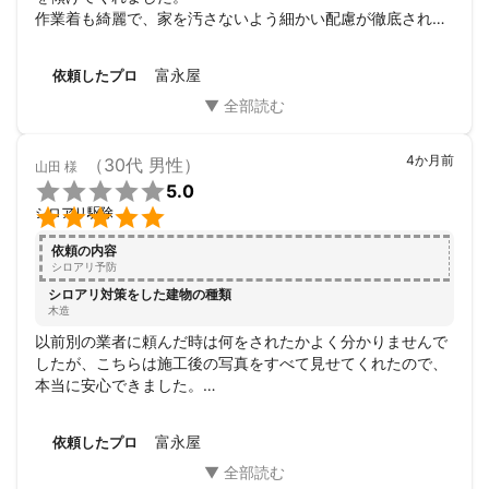
作業着も綺麗で、家を汚さないよう細かい配慮が徹底されて
います。

作業後には今後のセルフチェックのコツまでアドバイスいた
富永屋
依頼したプロ
だき、ただの「工事」以上の価値を感じました。お願いして
本当に良かったです。
4か月前
（30代 男性）
山田
様

5.0

シロアリ駆除
依頼の内容
シロアリ予防
シロアリ対策をした建物の種類
木造
以前別の業者に頼んだ時は何をされたかよく分かりませんで
したが、こちらは施工後の写真をすべて見せてくれたので、
本当に安心できました。

薬剤の種類についても、人体やペットへの影響を詳しく教え
てくださり、納得してお願いできました。

富永屋
依頼したプロ
こういう「見える化」をしっかりしてくれる業者さんは信頼
に値すると思います。