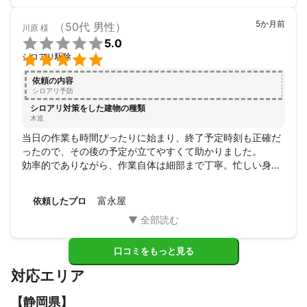
5か月前
（50代 男性）
川原
様

5.0

シロアリ駆除
依頼の内容
シロアリ予防
シロアリ対策をした建物の種類
木造
当日の作業も時間ぴったりに始まり、終了予定時刻も正確だ
ったので、その後の予定が立てやすくて助かりました。

効率的でありながら、作業自体は細部まで丁寧。忙しい身と
しては、無駄のないプロの仕事ぶりに大満足です。
富永屋
依頼したプロ
口コミをもっと見る
対応エリア
【
静岡県
】