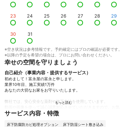
23
24
25
26
27
28
29
30
31
※空き状況は参考情報です。予約確定にはプロの確認が必要です。
※以降の予定を希望の場合は、プロにお問い合わせください。
幸せの空間を守りましょう
自己紹介（事業内容・提供するサービス）
初めまして！富永屋の富永と申します。

業界10年目、施工実績1万件

あなたの大切なお家をお守りいたします。

弊社では、安心安全な薬剤や施工方法を使用しています。

動画や画像を使って誠心誠意対応させていただきますので、お気
サービス内容・特徴
軽に連絡下さいませ。

床下防腐防カビ処理オプション
床下防湿シート敷き込み