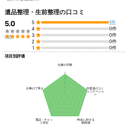
遺品整理・生前整理の口コミ

1件
5.0
5

0件
4


0件
3

(1件)

0件
2

0件
1
項目別評価
仕事の手際
5
4
3
2
仕事の丁寧さ
作業員のコミ
ュニケーショ
1
ン
電話・チャッ
料金に対する
ト対応
納得感