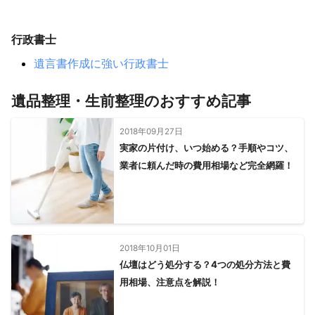
佐用町
西脇市
宍粟市
多可町
淡路市
朝来市
三田市
神戸市
丹波市
養父市
丹波篠山市
芦屋市
行政書士
西宮市
洲本市
宝塚市
猪名川町
南あわじ市
遺言書作成に強い行政書士
伊丹市
川西市
尼崎市
香美町
豊岡市
新温泉町
遺品整理・生前整理のおすすめ記事
2018年09月27日
実家の片付け、いつ始める？手順やコツ、
業者に頼んだ時の費用相場など完全網羅！
2018年10月01日
仏壇はどう処分する？4つの処分方法と費
用相場、注意点を解説！