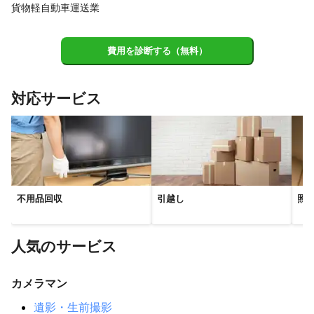
和歌山市
岩出市
紀の川市
海南市
有田市
貨物軽自動車運送業
【
香川県
】
小豆島町
土庄町
直島町
さぬき市
東かがわ市
費用を診断する（無料）
三木町
高松市
坂出市
綾川町
宇多津町
【
徳島県
】
対応サービス
鳴門市
板野町
松茂町
北島町
藍住町
上板町
阿波市
石井町
徳島市
小松島市
吉野川市
佐那河内村
【
京都府
】
福知山市
京丹波町
亀岡市
綾部市
与謝野町
不用品回収
引越し
照
南丹市
長岡京市
大山崎町
向日市
宮津市
八幡市
京丹後市
舞鶴市
京田辺市
【
兵庫県
】
人気のサービス
姫路市
太子町
高砂市
たつの市
福崎町
加古川市
加西市
相生市
市川町
播磨町
稲美町
小野市
カメラマン
赤穂市
上郡町
明石市
加東市
神河町
三木市
遺影・生前撮影