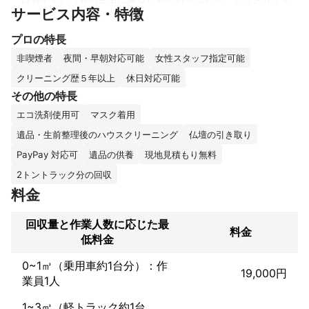
サービス内容・特徴
ださい。

プロの特長
遺品整理は体にも心にも負担が大きいもの。

私たち おうち整理士は、お客様に寄り添い、作業をまるごと代行
非喫煙者
夜間・早朝対応可能
女性スタッフ指定可能
いたします。肉体的・精神的な負担を減らし、金銭的な不安もグ
クリーニング歴５年以上
休日対応可能
ッとなくします。 大東市で実績を積み上げ続けている我々ならき
その他の特長
っとお力になれるはずです。

一日も早くいつもの生活に戻るためのお手伝いを、ぜひさせてく
エコ洗剤使用可
マスク着用
ださい。
遺品・生前整理後のハウスクリーニング
仏壇の引き取り
これまでの実績
年間100以上お客様に対応しますのでご安心ください
PayPay 対応可
遺品の供養
現地見積もり無料
アピールポイント
2トントラック分の回収
料金
回収量と作業人数に応じた最
料金
低料金
0~1㎥（乗用車約1台分）：作
19,000円
業員1人
1~3㎥（軽トラック約1台