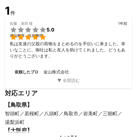
1
件
佐藤 泉田
様
1年前

5.0

遺品整理・生前整理
私は友達の父親の荷物をまとめるのを手伝いに来ました。幸
いなことに、御社は私と友人を助けてくれました。どうもあ
りがとうございます。
金山株式会社
依頼したプロ
対応エリア
【
鳥取県
】
智頭町
若桜町
八頭町
鳥取市
岩美町
三朝町
湯梨浜町
【
大阪府
】