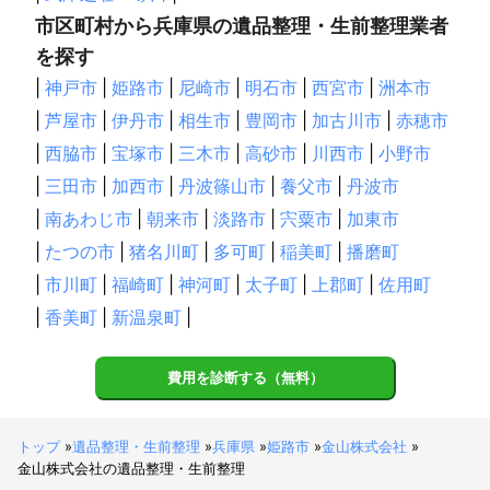
市区町村から兵庫県の遺品整理・生前整理業者
を探す
|
神戸市
|
姫路市
|
尼崎市
|
明石市
|
西宮市
|
洲本市
|
芦屋市
|
伊丹市
|
相生市
|
豊岡市
|
加古川市
|
赤穂市
|
西脇市
|
宝塚市
|
三木市
|
高砂市
|
川西市
|
小野市
|
三田市
|
加西市
|
丹波篠山市
|
養父市
|
丹波市
|
南あわじ市
|
朝来市
|
淡路市
|
宍粟市
|
加東市
|
たつの市
|
猪名川町
|
多可町
|
稲美町
|
播磨町
|
市川町
|
福崎町
|
神河町
|
太子町
|
上郡町
|
佐用町
|
香美町
|
新温泉町
|
費用を診断する（無料）
トップ
»
遺品整理・生前整理
»
兵庫県
»
姫路市
»
金山株式会社
»
金山株式会社の遺品整理・生前整理