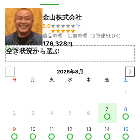
金山株式会社
1
件
5.0


遺品整理・生前整理（2階建5LDK）
176,328
円
事業者確認済
空き状況から選ぶ
2026年8月
日
月
火
水
木
金
土
1
7
8
2
3
4
5
6
9
10
11
12
13
14
15