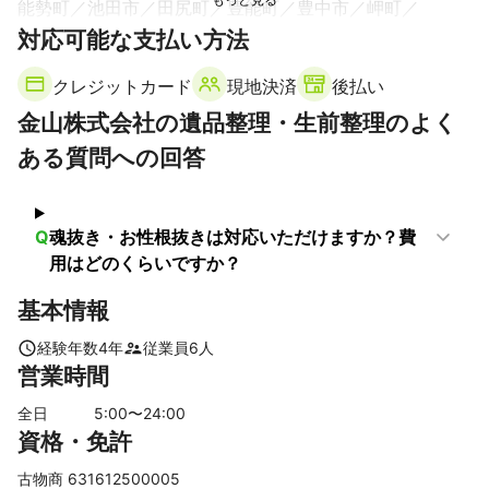
能勢町
池田市
田尻町
豊能町
豊中市
岬町
対応可能な支払い方法
箕面市
泉南市
阪南市
忠岡町
泉大津市
高石市
大阪市
泉佐野市
吹田市
茨木市
熊取町
貝塚市
クレジットカード
現地決済
後払い
岸和田市
摂津市
堺市
守口市
門真市
松原市
金山株式会社の遺品整理・生前整理のよく
和泉市
高槻市
寝屋川市
東大阪市
大阪狭山市
ある質問への回答
大東市
八尾市
島本町
藤井寺市
四條畷市
羽曳野市
枚方市
富田林市
交野市
柏原市
河内長野市
太子町
河南町
千早赤阪村
Q
魂抜き・お性根抜きは対応いただけますか？費
【
岡山県
】
用はどのくらいですか？
備前市
美作市
和気町
西粟倉村
瀬戸内市
勝央町
基本情報
奈義町
赤磐市
久米南町
美咲町
岡山市
津山市
玉野市
鏡野町
早島町
吉備中央町
総社市
倉敷市
経験年数
4
年
従業員
6
人
営業時間
真庭市
【
奈良県
】
全日
5
:00〜
24
:00
平群町
三郷町
生駒市
王寺町
香芝市
資格・免許
【
和歌山県
】
古物商 631612500005