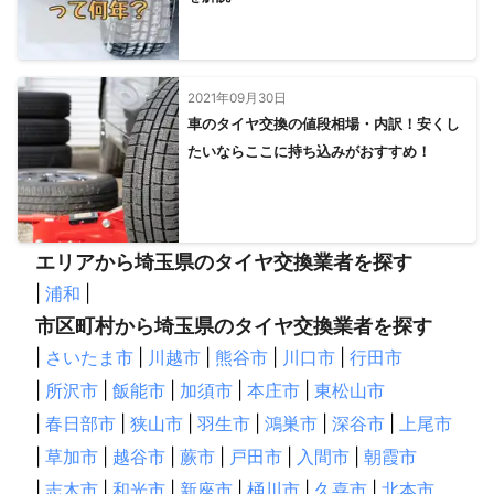
2021年09月30日
車のタイヤ交換の値段相場・内訳！安くし
たいならここに持ち込みがおすすめ！
エリアから埼玉県のタイヤ交換業者を探す
|
浦和
|
市区町村から埼玉県のタイヤ交換業者を探す
|
さいたま市
|
川越市
|
熊谷市
|
川口市
|
行田市
|
所沢市
|
飯能市
|
加須市
|
本庄市
|
東松山市
|
春日部市
|
狭山市
|
羽生市
|
鴻巣市
|
深谷市
|
上尾市
|
草加市
|
越谷市
|
蕨市
|
戸田市
|
入間市
|
朝霞市
|
志木市
|
和光市
|
新座市
|
桶川市
|
久喜市
|
北本市