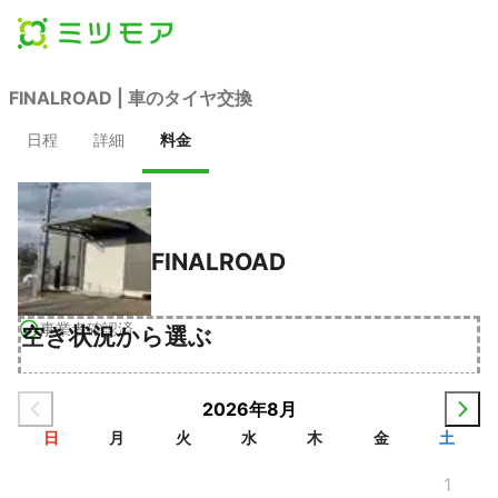
FINALROAD | 車のタイヤ交換
日程
詳細
料金
FINALROAD
事業者確認済
空き状況から選ぶ
2026年8月
日
月
火
水
木
金
土
1