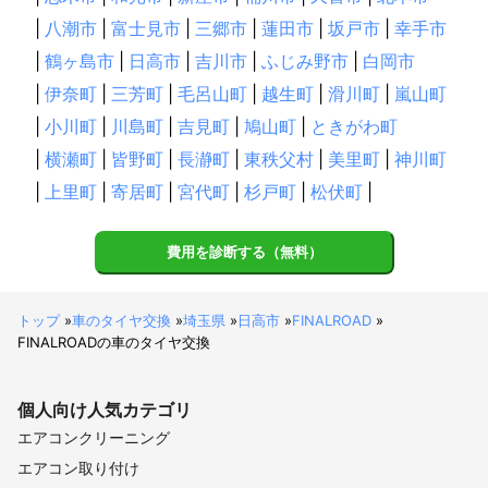
|
八潮市
|
富士見市
|
三郷市
|
蓮田市
|
坂戸市
|
幸手市
|
鶴ヶ島市
|
日高市
|
吉川市
|
ふじみ野市
|
白岡市
|
伊奈町
|
三芳町
|
毛呂山町
|
越生町
|
滑川町
|
嵐山町
|
小川町
|
川島町
|
吉見町
|
鳩山町
|
ときがわ町
|
横瀬町
|
皆野町
|
長瀞町
|
東秩父村
|
美里町
|
神川町
|
上里町
|
寄居町
|
宮代町
|
杉戸町
|
松伏町
|
費用を診断する（無料）
トップ
»
車のタイヤ交換
»
埼玉県
»
日高市
»
FINALROAD
»
FINALROADの車のタイヤ交換
個人向け
人気カテゴリ
エアコンクリーニング
エアコン取り付け