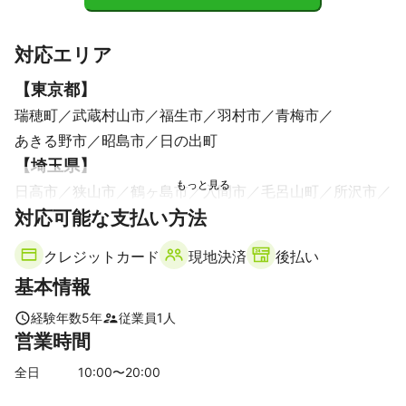
対応エリア
【
東京都
】
瑞穂町
武蔵村山市
福生市
羽村市
青梅市
あきる野市
昭島市
日の出町
【
埼玉県
】
日高市
狭山市
鶴ヶ島市
入間市
毛呂山町
所沢市
対応可能な支払い方法
飯能市
クレジットカード
現地決済
後払い
基本情報
経験年数
5
年
従業員
1
人
営業時間
全日
10
:00〜
20
:00