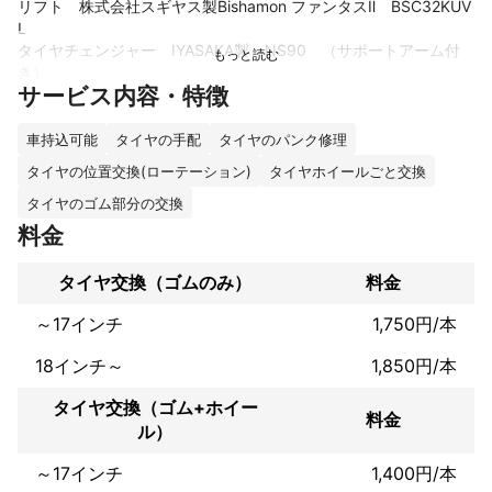
リフト　株式会社スギヤス製Bishamon ファンタスⅡ　BSC32KUV
L　

タイヤチェンジャー　IYASAKA製　NS90　（サポートアーム付
き）

サービス内容・特徴
タイヤバランサー　　IYASAKA製    S635NW

　またタイヤ交換の際に欠かせない工具類。

エアー・電動インパクトやSnap-on製トルクレンチ（定期校正実
車持込可能
タイヤの手配
タイヤのパンク修理
施）など様々な工具や設備が充実しております。

タイヤの位置交換(ローテーション)
タイヤホイールごと交換
タイヤ交換について。

タイヤのゴム部分の交換
～２４インチまで対応可能（サイズ・ホイールにより外注作業と
料金
させて頂く場合がございます。）

またスタッドレスタイヤ・サマータイヤ共に販売や付け替えだけ
タイヤ交換（ゴムのみ）
料金
でも可能！！！

まずは一度ご連絡ください。
～17インチ
1,750円/本
これまでの実績
国産車　一例

18インチ～
1,850円/本
ドリフト車両のエアロ・足回り・エンジン載せ替え＆スワップ・
マフラー制作などの作業。

タイヤ交換（ゴム+ホイー
料金
乗用車の故障診断からタイミングベルト・クラッチなどの定期消
ル）
耗部品の交換作業など

～17インチ
1,400円/本