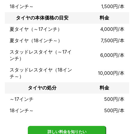
輸入車　一例

18インチ～
1,500円/本
メルセデスベンツ・ゲレンデにiiD製オートサイドステップの取り
付け。

タイヤの本体価格の目安
料金
ジャガーXJシリーズに社外ヘッドライト・社外アンドロイドナビ
の取り付け。

夏タイヤ（～17インチ）
4,000円/本
等を行いました。
アピールポイント
夏タイヤ（18インチ～）
7,500円/本
国産ディーラーにて４年間自動車整備に携わってきました。

その為乗用車の整備・修理などはもちろん。その他カスタム等に
スタッドレスタイヤ（～17イ
6,000円/本
ついても幅広くお役に立てると思います。

ンチ）
まずはご相談ください。
スタッドレスタイヤ（18イン
10,000円/本
チ～）
タイヤの処分
料金
～17インチ
500円/本
18インチ～
500円/本
詳しい料金を知りたい