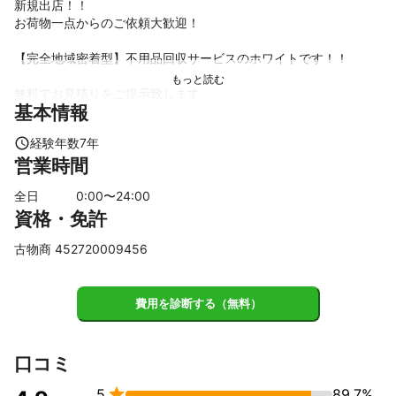
新規出店！！

お荷物一点からのご依頼大歓迎！

【完全地域密着型】不用品回収サービスのホワイトです！！

無料でお見積りをご提示致します

基本情報
◇見積もり外の追加料金一切なし

◇作業外注費なし

経験年数
7
年
◇夜間対応可能

営業時間
◇商品買取で値引き可能

全日
0
:00〜
24
:00
【買取可能品】

資格・免許
大手リユース企業勤務の経験により幅広く買取可能です！！

お酒、家具、おもちゃ等こんなものが？？というものでもお買取
古物商 452720009456
可能ですので、皆様に大変ご満足頂いております！！

費用を診断する（無料）
お忙しい中閲覧ありがとうございます

分別ができていない、ご近所さんに迷惑をかけたくない等お客様
のご不安に思われる点、全て弊社にお任せください。

お客様にやっていただきたいことは、処分してほしいものの選
口コミ
別、作業時間の指定のみになります。


5
89.7%
ゴミの分別、フローリングや壁の保護、ご近所さんへのご挨拶、