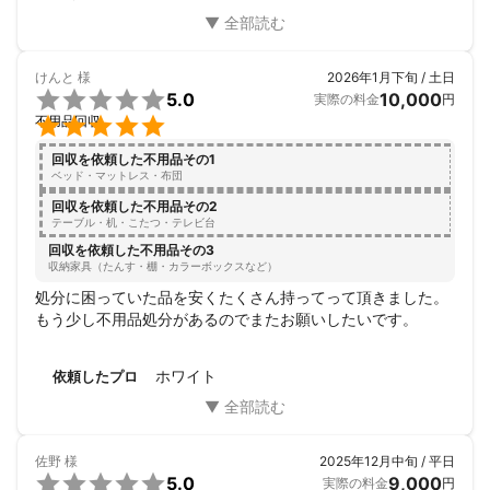
始の作業が可能な業者が限られていました。加えて、回収品
の寸法など詳細情報を提示すると、各社の見積金額が一気に
はね上がりましたので、数社の比較を行った上でホワイト様
にお願いすることにしました。初めての利用でしたが、回収
けんと
様
2026年1月下旬 / 土日
日を決定した後、チャットでのやりとりを重ねるうちに不安

5.0
10,000
実際の料金
円
はなくなりました。そして、年始のUターンラッシュの中、

不用品回収
神志那さんと田村さんのお二方がいらっしゃって、テキパキ
と作業していただきました。天候に恵まれたこともあり、前
回収を依頼した不用品その1
日の夜にマンションの上層階の部屋からエレベーターまでの
ベッド・マットレス・布団
通路に回収対象品をできるだけ並べておいたのですが、100k
回収を依頼した不用品その2
gを超える冷蔵庫にはさすがに苦戦。何とか玄関までは移動
テーブル・机・こたつ・テレビ台
させられましたが、後は当日の作業でご対応いただくことに
回収を依頼した不用品その3
しました。少しだけお手伝いさせていただきましたが、お二
収納家具（たんす・棚・カラーボックスなど）
人が手分けして進める作業は迅速かつスムーズで、気がつけ
処分に困っていた品を安くたくさん持ってって頂きました。

ば30分程度ですべての搬出、トラックへの積み込みを完了。
もう少し不用品処分があるのでまたお願いしたいです。
作業が丁寧なだけでなく、「まだ積めるので、何かあれば持
っていきますよ」とお声がけいただき、たいへんありがたか
ったです。ホワイト様にお願いしてよかったなと思いまし
ホワイト
依頼したプロ
た。本当にありがとうございました。
佐野
様
2025年12月中旬 / 平日

5.0
9,000
実際の料金
円