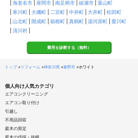
|
海老名市
|
座間市
|
南足柄市
|
綾瀬市
|
葉山町
|
寒川町
|
大磯町
|
二宮町
|
中井町
|
大井町
|
松田町
|
山北町
|
開成町
|
箱根町
|
真鶴町
|
湯河原町
|
愛川町
|
清川村
|
費用を診断する（無料）
トップ
»
リフォーム
»
神奈川県
»
秦野市
»
ホワイト
個人向け
人気カテゴリ
エアコンクリーニング
エアコン取り付け
引越し
不用品回収
庭木の剪定
庭木の伐採・抜根