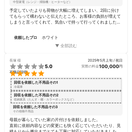
中型家電（レンジ・掃除機・ヒーターなど）
予定していたよりも荷物が大幅に増えてしまい、2回に分け
てもらって構わないと伝えたところ、お客様の負担が増えて
しまうと言ってくれて、気合いで持って行ってくれました！
笑

笑顔が素晴らしいとても良い業者さんでした。

ホワイト
依頼したプロ
また機会があればよろしくお願いします！
長塚
様
2025年5月上旬 / 祝日

5.0
100,000
実際の料金
円

不用品回収
回収を依頼した不用品その1
冷蔵庫
回収を依頼した不用品その2
収納家具（たんす・棚・カラーボックスなど）
回収を依頼した不用品その3
その他物不用品
母親が暮らしていた家の片付けを依頼しました。

直前に依頼内容などの変更にも快く応じていただいたり、見
積もりから搬出までとても丁寧に対応していただきました。
