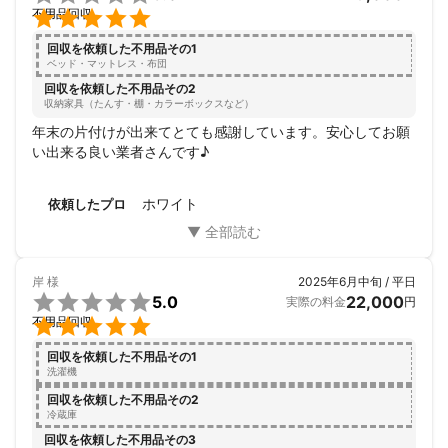

不用品回収
回収を依頼した不用品その1
ベッド・マットレス・布団
回収を依頼した不用品その2
収納家具（たんす・棚・カラーボックスなど）
年末の片付けが出来てとても感謝しています。安心してお願
い出来る良い業者さんです♪
ホワイト
依頼したプロ
岸
様
2025年6月中旬 / 平日

5.0
22,000
実際の料金
円

不用品回収
回収を依頼した不用品その1
洗濯機
回収を依頼した不用品その2
冷蔵庫
回収を依頼した不用品その3