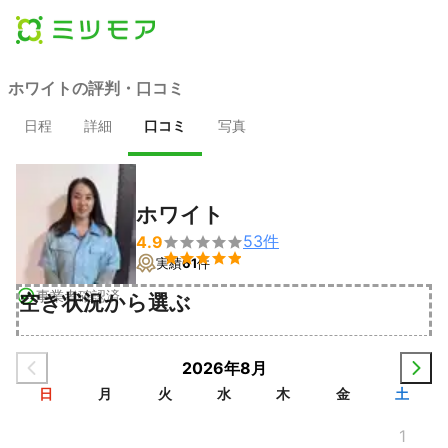
ホワイトの評判・口コミ
日程
詳細
口コミ
写真
ホワイト
53
件
4.9


実績
61
件
事業者確認済
空き状況から選ぶ
2026年8月
日
月
火
水
木
金
土
1