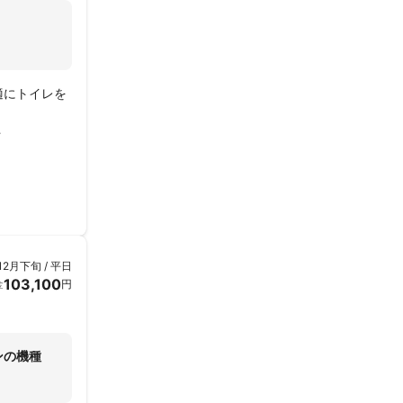
適にトイレを
12月下旬 / 平日
103,100
金
円
ンの機種