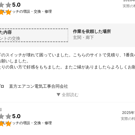

5.0
実際の

電気スイッチの増設・交換・修理
作業を依頼した場所
た内容
玄関・廊下
ントの交換
下のスイッチが壊れて困っていました。こちらのサイトで見積り、1番良
願いしました。

たりの良い方で好感をもちました。またご縁がありましたらよろしくお
直方エアコン電気工事合同会社
プロ
様
2025年

5.0
実際の

電気スイッチの増設・交換・修理