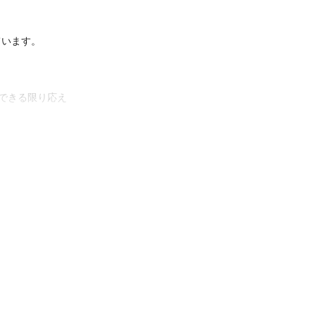
います。

できる限り応え
お役に立てれば