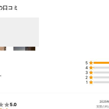
の口コミ

5

4

3
ー

2

1
2025

5.0
実際の料