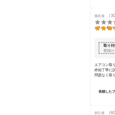
（3
国武
様


エアコン取り
取り付
壁掛け
エアコン取り
終始丁寧に説
問題なく取り
次の機会が
依頼した
（6
辰巳
様