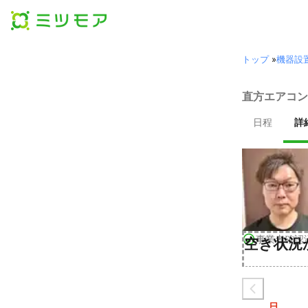
トップ
»
機器設
直方エアコン
日程
詳
事業者確認
空き状況
日