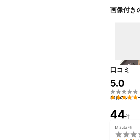
画像付き
口コミ
5.0


44件のレビュ
44
件
Mizuta
様
