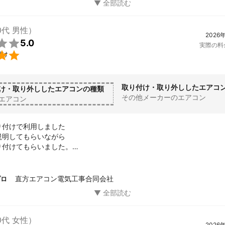
0代 男性）
2026

5.0
実際の料

付け
取り付け・取り外ししたエアコ
け・取り外ししたエアコンの種類
その他メーカーのエアコン
エアコン
付けで利用しました

明してもらいながら

付けてもらいました。

あれば、また利用したいです
直方エアコン電気工事合同会社
プロ
0代 女性）
2026