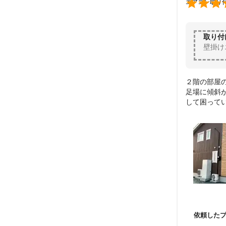

エアコン取り
取り付
壁掛け
２階の部屋
足場に傾斜
して困って
設置後、な
もしっかり
当日、きち
なり、ありが
お人柄もよく
ぜひまたお
依頼した