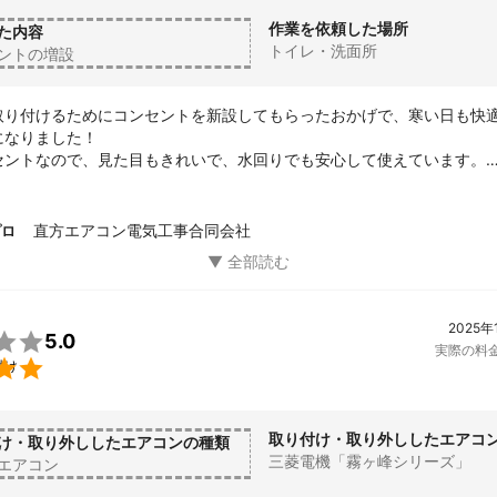
作業を依頼した場所
た内容
トイレ・洗面所
ントの増設
取り付けるためにコンセントを新設してもらったおかげで、寒い日も快
なりました！

セントなので、見た目もきれいで、水回りでも安心して使えています。

間で終わり、暮らしの質が格段に上がって大満足です！
直方エアコン電気工事合同会社
プロ
2025年

5.0
実際の料

付け
取り付け・取り外ししたエアコ
け・取り外ししたエアコンの種類
三菱電機「霧ヶ峰シリーズ」
エアコン