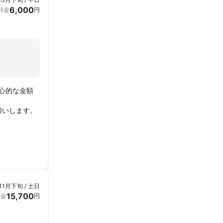
6,000
料金
円
心的な金額
願いします。
11月下旬 / 土日
15,700
料金
円