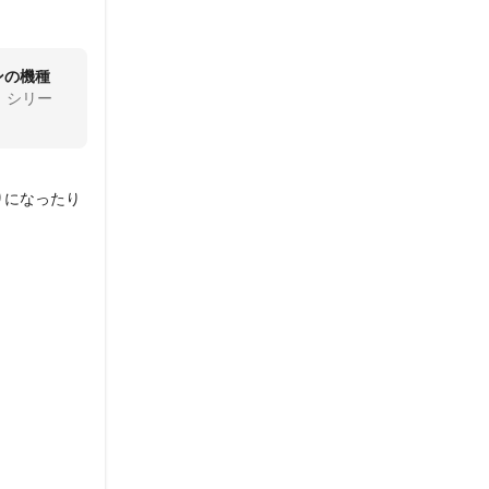
ンの機種
）シリー
りになったり
アフターケア
！）

りよりも安く