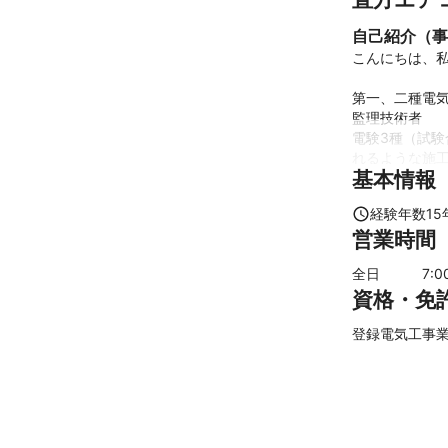
自己紹介（事
こんにちは、私
第一、二種電気
監理技術者

電験3種（試
れるような施
基本情報
これまでの実
・照明工事

経験年数
15
・分電盤改修工
営業時間
・コンセント・
・エアコン工事
全日
7
:0
・配電線関係
資格・免
アピールポイ
施工に関してお
登録電気工事業 2
会社としては
光栄です。