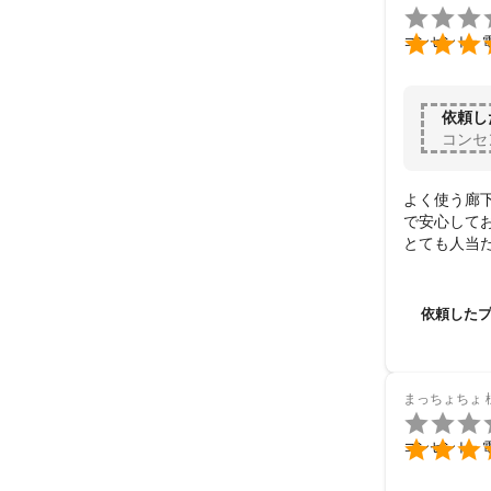


コンセント・
依頼し
コンセ
よく使う廊
で安心してお
とても人当
依頼した
まっちょちょ


コンセント・