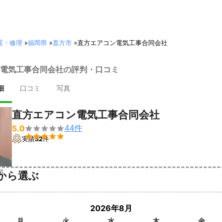
置・修理
»
福岡県
»
直方市
»
直方エアコン電気工事合同会社
電気工事合同会社の評判・口コミ
細
口コミ
写真
直方エアコン電気工事合同会社
44
件
5.0


実績
52
件
済
から選ぶ
2026年8月
月
火
水
木
金