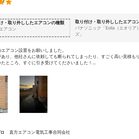

付け
取り付け・取り外ししたエアコ
け・取り外ししたエアコンの種類
パナソニック「Eolia（エオリア
エアコン
ズ」
のエアコン設置をお願いしました。

があり、他社さんに依頼しても断られてしまったり、すごく高い見積も
いたところ、すぐに引き受けてくださいました！

かなか温風が出なくても、「何かあればおっしゃってください！」と、
してくれる声を聞き、安心しました。（その後無事に暖房が機能しました
んと測量してから再度見積もりをとってもらったことで、事前の見積も
たかったです。

、話した感じも素敵でした。

願いしたいと思います！
直方エアコン電気工事合同会社
プロ