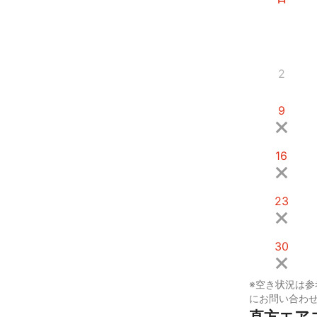
2
9
16
23
30
※空き状況は参
にお問い合わ
直方エア