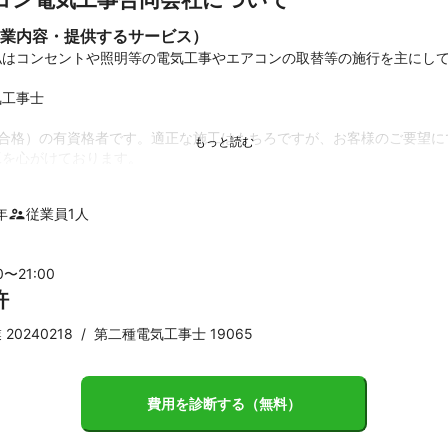
業内容・提供するサービス）
はコンセントや照明等の電気工事やエアコンの取替等の施行を主にして
工事士

験合格）の有資格者です。適正な施工はもちろですが、お客様のご要望に
工を心がけております。
績
年
従業員
1
人
事

スイッチ・点滅器（センサー）工事

（家庭用壁掛けのみ）

0〜
21
:00
も過去に施工経験有り
許
ント
客様のお困りごとを解決する事が一番と考えております。

0240218
/
第二種電気工事士 19065
新しく立ち上げたばかりですが私の電気工事施工15年の経験がお客様の
費用を診断する（無料）