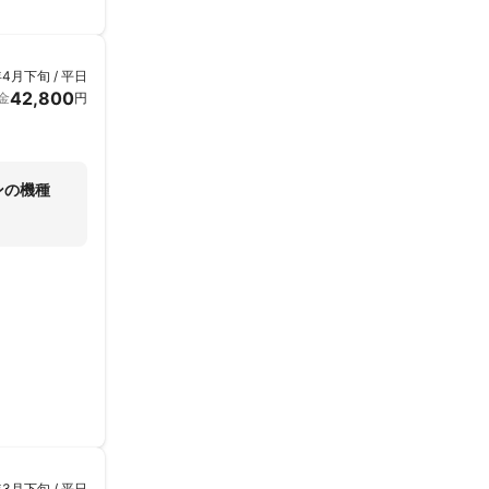
年4月下旬 / 平日
42,800
金
円
ンの機種
年3月下旬 / 平日