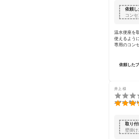
依頼し
コンセ
温水便座を
使えるように
専用のコン
工事も短時
依頼した
井上
様


エアコン取り
取り付
壁掛け