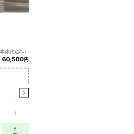
本体代込み）
60,500
円
土
1
8