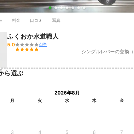
●
●
●
●
●
●
●
細
料金
口コミ
写真
ふくおか水道職人
4
件
5.0


シングルレバーの交換（
済
から選ぶ
2026年8月
月
火
水
木
金
3
4
5
6
7