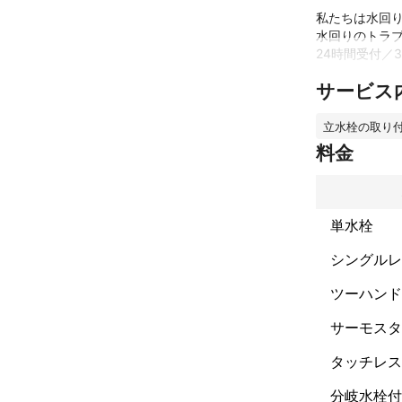
私たちは水回り
水回りのトラブ
24時間受付／
サービス
作業については
お客様にご了承
立水栓の取り
まずは予約リク
料金
水のトラブルは
単水栓
＝＝水道局指定
福岡市（1772
シングルレ
35）, 宮若市（
（28-5）， 嘉
ツーハンド
女市（189）,
業団（282）,
サーモスタ
タッチレス
【ご依頼前のご
※離島等、一部
分岐水栓付