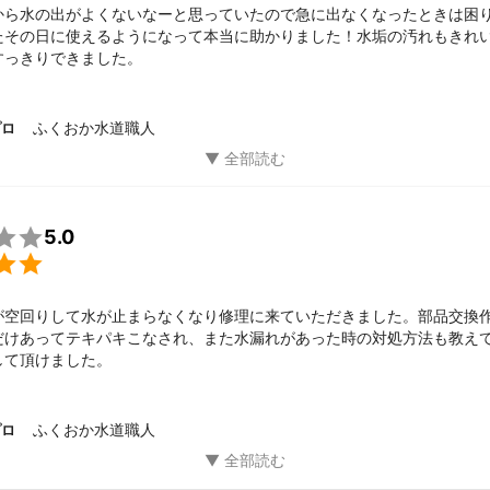
から水の出がよくないなーと思っていたので急に出なくなったときは困
たその日に使えるようになって本当に助かりました！水垢の汚れもきれ
すっきりできました。
ふくおか水道職人
プロ

5.0

が空回りして水が止まらなくなり修理に来ていただきました。部品交換
だけあってテキパキこなされ、また水漏れがあった時の対処方法も教え
して頂けました。
ふくおか水道職人
プロ