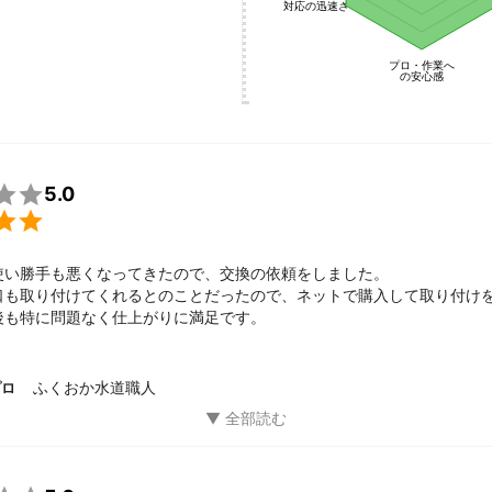
付・365日対応

対応の迅速さ
ブルは予期せず起こりうるものです。

プロ・作業へ
の際にいち早く対応できるよう、

の安心感
受付・365日対応を行っております。

年始やお盆休みも休まず営業しておりますので、

お気軽にご連絡ください。

5.0

使い勝手も悪くなってきたので、交換の依頼をしました。

口も取り付けてくれるとのことだったので、ネットで購入して取り付け
後も特に問題なく仕上がりに満足です。
ふくおか水道職人
プロ