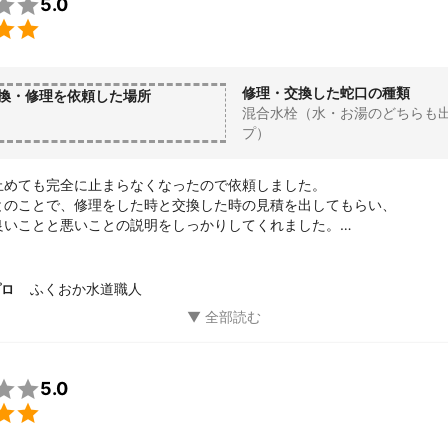

5.0

修理・交換した蛇口の種類
換・修理を依頼した場所
混合水栓（水・お湯のどちらも
プ）
止めても完全に止まらなくなったので依頼しました。

とのことで、修理をした時と交換した時の見積を出してもらい、

良いことと悪いことの説明をしっかりしてくれました。

をお願いしましたが、次調子が悪くなったときは交換をお願いしたいと
ふくおか水道職人
プロ

5.0
