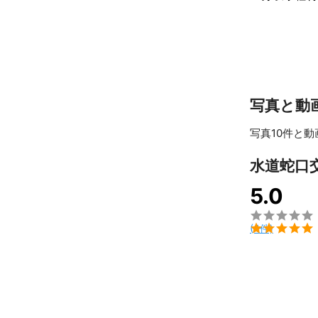
システムの都合
キャンセルのご
誠に恐れ入り
アピールポイ
【1】安心の水
ふくおか水道職
あらゆる水まわ
写真と動
安心してご依頼
写真10件と動
地域に根付いた
より多くのお客
水道蛇口
5.0
【2】外注なし
弊社は依頼受付

全て自社の社員

(4件)
爽やかな笑顔は
高度な技術スキ
確かな技術力を