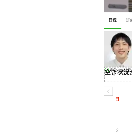
日程
詳
事業者確認
空き状況
日
2