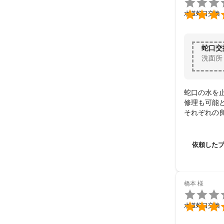


水道蛇口交換
蛇口交
洗面所
蛇口の水を
修理も可能
それぞれの
今回は修理
依頼した
橋本
様


水道蛇口交換