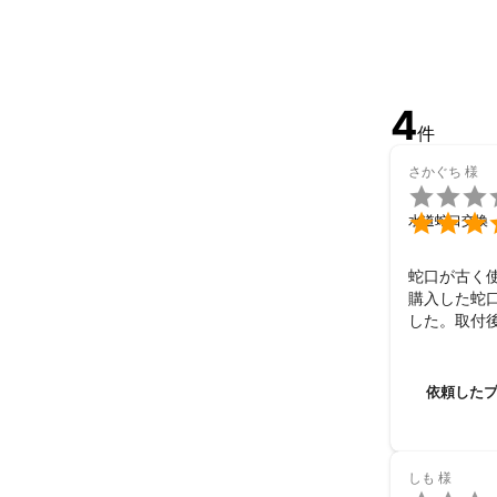
【3】24時間受
水まわりのトラ
お客様がお困り
弊社は24時間
4
件
土日祝日・年末
お困りの際は
さかぐち
様


水道蛇口交換
蛇口が古く
購入した蛇
した。取付
依頼した
しも
様