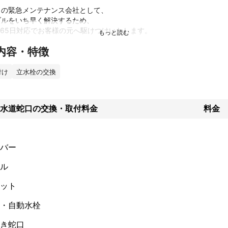
の緊急メンテナンス会社として、

ルをいち早く解決するため、

365日対応でお客様の元へ駆けつけいたします。

内容・特徴
、お伺いし、詳しく現場を確認させて頂いた上で適切なご案内をし、

頂いた上で行いますので、ご安心ください。

付け
立水栓の交換
エストからご希望のお日にちをご相談頂ければと思います。

ふくおか水道職人にお任せください！

水道蛇口の交換・取付料金
料金
番号一覧＝＝

）, 北九州市（F176）, 宗像地区事務組合（297）, 朝倉市, みやま市（16
バー
201）, 筑紫野市（272）, 柳川市（214）, 久留米市（495）, 筑後市（1
麻市（141）, 飯塚市（254）, 大野城市（329）, 大牟田市（192）, 古賀
ル
 豊前市（115）, 太宰府市（262）, 直方市, 春日那珂川水道企業団（348
 中間市（244）, 田川広域水道企業団, 粕屋郡粕屋町（245）, 粕屋郡須恵
ット
・自動水栓
案内】

対応外の地域がございます。

き蛇口