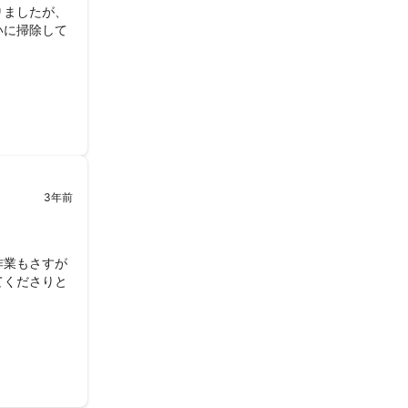
りましたが、
いに掃除して
3年前
作業もさすが
てくださりと