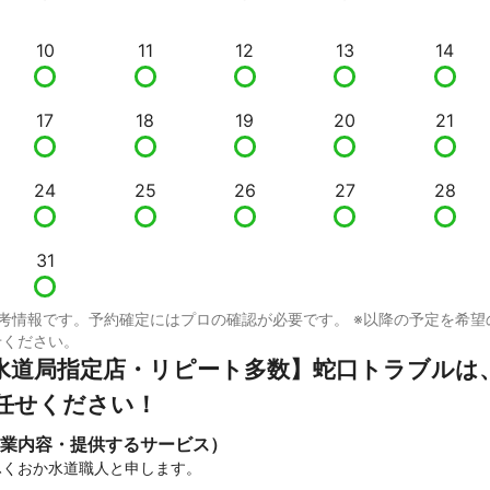
10
11
12
13
14
17
18
19
20
21
24
25
26
27
28
31
考情報です。予約確定にはプロの確認が必要です。 ※以降の予定を希望
せください。
水道局指定店・リピート多数】蛇口トラブルは
任せください！
業内容・提供するサービス）
くおか水道職人と申します。
