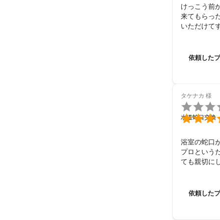
けっこう前
来てもらっ
いただけて
依頼した
タケナカ
様


水道蛇口交換
浴室の蛇口
プロという
ても親切に
依頼した