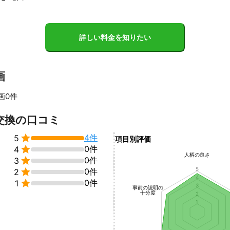
上、ご予約確定後に対応外地域と判明した際には、

案内をさせて頂く場合がございます。

ますが、予めご了承ください。
ント
詳しい料金を知りたい
道局指定工事店

人は、水道局から認められた「水道局指定工事店」です。

りの工事に対し、安全で適切な工事を行いますので、

画
頂ければと思います。

画0件
地域密着の水道工事会社として、対応エリアを広く設け、

様のトラブルを解決すべく取り組んでおります。

すべて見る
交換の口コミ

4件
5
項目別評価
：自社の社員が対応いたします


0件
4
から現地へお伺いするサービススタッフまで、

人柄の良さ

0件
3
で対応を行っております。

5

0件
2
4

0件
サービスの基本と考え、接客マナーはもちろん、

1
3
事前の説明の
ル研修、教育制度を整え、

十分度
2
持った自社社員がお客様の元へ伺います。

1