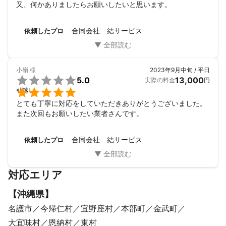
又、何かありましたらお願いしたいと思います。
合同会社 結サービス
依頼したプロ
小嶺
様
2023年9月中旬 / 平日

5.0
13,000
実際の料金
円

引越し
とても丁寧に対応をしていただきありがとうございました。

また次回もお願いしたい業者さんです。
合同会社 結サービス
依頼したプロ
対応エリア
【
沖縄県
】
名護市
今帰仁村
宜野座村
本部町
金武町
大宜味村
恩納村
東村