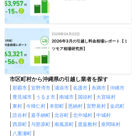
2026年04月02日
2026年3月の引越し料金相場レポート【ミ
ツモア相場研究所】
市区町村から沖縄県の引越し業者を探す
|
那覇市
|
宜野湾市
|
浦添市
|
名護市
|
糸満市
|
沖縄市
|
豊見城市
|
うるま市
|
南城市
|
国頭村
|
大宜味村
|
東村
|
今帰仁村
|
本部町
|
恩納村
|
宜野座村
|
金武町
|
読谷村
|
嘉手納町
|
北谷町
|
北中城村
|
中城村
|
西原町
|
与那原町
|
南風原町
|
渡嘉敷村
|
座間味村
|
八重瀬町
|