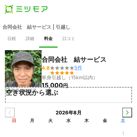
合同会社 結サービス | 引越し
日程
詳細
料金
口コミ
合同会社 結サービス
5
件
4.8


単身引越し（15km以内）
15,000
円
事業者確認済
空き状況から選ぶ
2026年8月
日
月
火
水
木
金
土
1