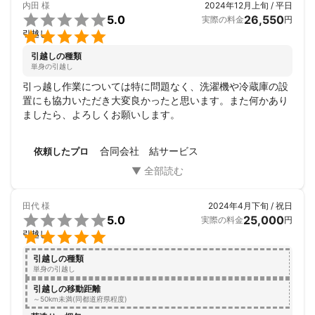
内田
様
2024年12月上旬 / 平日

5.0
26,550
実際の料金
円

引越し
引越しの種類
単身の引越し
引っ越し作業については特に問題なく、洗濯機や冷蔵庫の設
置にも協力いただき大変良かったと思います。また何かあり
ましたら、よろしくお願いします。
合同会社 結サービス
依頼したプロ
田代
様
2024年4月下旬 / 祝日

5.0
25,000
実際の料金
円

引越し
引越しの種類
単身の引越し
引越しの移動距離
～50km未満(同都道府県程度)