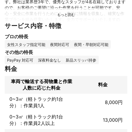
す。弊社は業界歴3年で、優秀なスタッフが4名在籍しております
ので、お客様のご要望に沿った作業を行うことが可能です。安
心・安全に作業を行うためにも、事前に情報を収集し、確実な作
業プランを組み提案いたします。全力でサポートいたしますの
サービス内容・特徴
で、一度お気軽にご相談ください。スタッフがお客様のご満足を
追求し、一つ一つの引越しに全力で取り組んでおります。
プロの特長
これまでの実績
愛楽園の草刈り等　他
女性スタッフ指定可能
夜間対応可
夜間・早朝対応可能
アピールポイント
その他の特長
どこよりも安くをモットーに

PayPay 対応可
深夜料金なし
新品スリッパ持参
お客様の喜ぶ姿が仕事の張り合いとなりますので頑張ります。
料金
車両で輸送する荷物量と作業
料金
人数に応じた料金
0~3㎥（軽トラック約1台
8,000円
分）：作業員1人
0~3㎥（軽トラック約1台
13,000円
分）：作業員2人以上