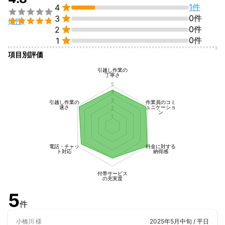

1件
4


0件
3

(5件)

0件
2

0件
1
項目別評価
引越し作業の
丁寧さ
5
4
3
引越し作業の
作業員のコミ
速さ
ュニケーショ
2
ン
1
電話・チャッ
料金に対する
ト対応
納得感
付帯サービス
の充実度
5
件
小橋川
様
2025年5月中旬 / 平日