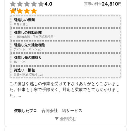

4.0
24,810
実際の料金
円

引越し
引越しの種類
単身引越し
引越しの移動距離
～15km未満（同市区町村程度）
引越し先の建物種別
アパート・マンション
引越し先の間取り
1K・1DK
荷造り・梱包
自分や家族で実施した
この度は引越しの作業を受けて下さりありがとうございまし
た。仕事も丁寧で手際良く、対応も柔軟でとても助かりまし
た。

暑い中ありがとうございました♪
合同会社 結サービス
依頼したプロ