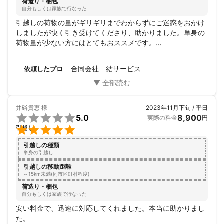
荷造り・梱包
自分もしくは家族で行なった
引越しの荷物の量がギリギリまでわからずにご迷惑をおかけ
しましたが快く引き受けてくださり、助かりました。単身の
荷物量が少ない方にはとてもおススメです。

事前の質問もどこよりも早く返信をしてくれることとどこよ
りも安かったため、依頼しました。事前に連絡もしてくれた
合同会社 結サービス
依頼したプロ
ので安心してお願いできました。

無料オプションはないので、そこは事前に確認された方が良
いと思います。
井硲貴恵
様
2023年11月下旬 / 平日

5.0
8,900
実際の料金
円

引越し
引越しの種類
単身の引越し
引越しの移動距離
～15km未満(同市区町村程度)
荷造り・梱包
自分もしくは家族で行なった
安い料金で、迅速に対応してくれました。本当に助かりまし
た。
